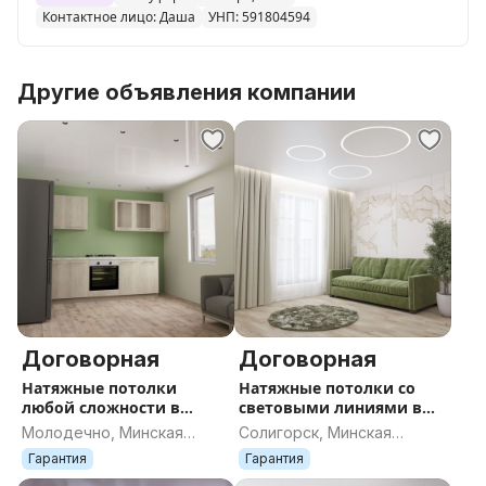
Контактное лицо: Даша
УНП: 591804594
Другие объявления компании
Договорная
Договорная
Натяжные потолки
Натяжные потолки со
любой сложности в
световыми линиями в
Молодечно
Солигорске
Молодечно, Минская
Солигорск, Минская
область
область
Гарантия
Гарантия