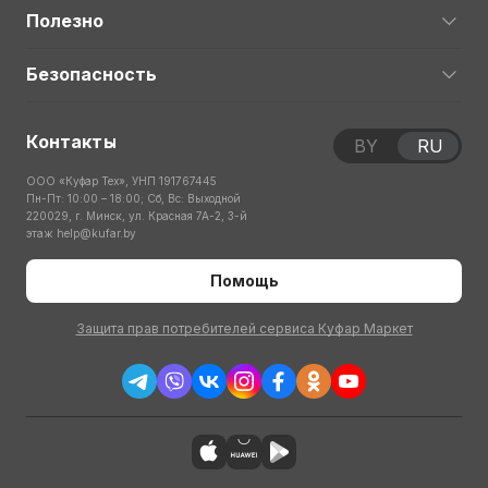
Полезно
Безопасность
Контакты
BY
RU
ООО «Куфар Тех», УНП 191767445
Пн-Пт: 10:00 – 18:00; Сб, Вс: Выходной
220029, г. Минск, ул. Красная 7А-2, 3-й
этаж
help@kufar.by
Помощь
Защита прав потребителей сервиса Куфар Маркет