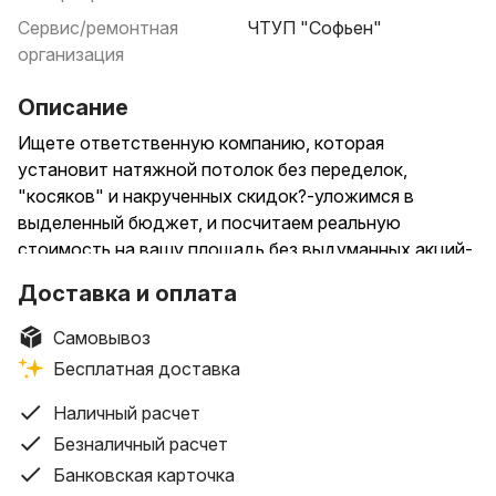
Сервис/ремонтная
ЧТУП "Софьен"
организация
Описание
Ищете ответственную компанию, которая
установит натяжной потолок без переделок,
"косяков" и накрученных скидок?-уложимся в
выделенный бюджет, и посчитаем реальную
стоимость на вашу площадь без выдуманных акций-
объясним за что можно не переплачивать-аккуратно
Доставка и оплата
установим, соблюдая чистоту и порядок-
официальная гарантия и сервисное обслуживание
Самовывоз
после монтажа. Просто напишите “потолок” нам в
Бесплатная доставка
директ прямо сейчас и мы расскажем подробности
Наличный расчет
Безналичный расчет
Банковская карточка