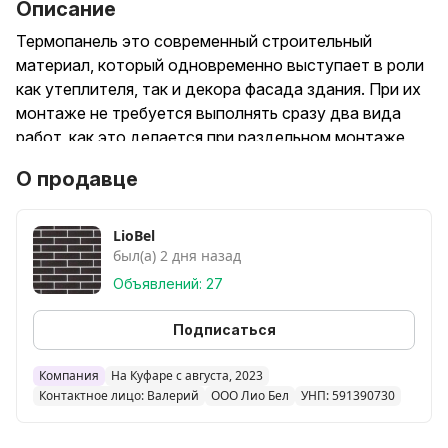
Описание
Термопанель это современный строительный
материал, который одновременно выступает в роли
как утеплителя, так и декора фасада здания. При их
монтаже не требуется выполнять сразу два вида
работ, как это делается при раздельном монтаже
утеплителя и декора. Кроме этого, термопанели
О продавце
обладают звукоизолирующими функциями,
эстетической привлекательностью и выглядят
современно.
LioBel
был(а) 2 дня назад
Расцветка любая.
Размер одной панели 980*570мм.(0.5 кв 1 штука).
Объявлений: 27
Цена за квадратный метр:
Утеплитель 3 см 50р
Подписаться
Утеплитель 5 см 57р (шип паз)
Утеплитель 8 см 67р (шип паз)
Компания
На Куфаре с августа, 2023
Контактное лицо: Валерий
ООО Лио Бел
УНП: 591390730
Цвет градиент (двойные цвета)
На 4р дороже .