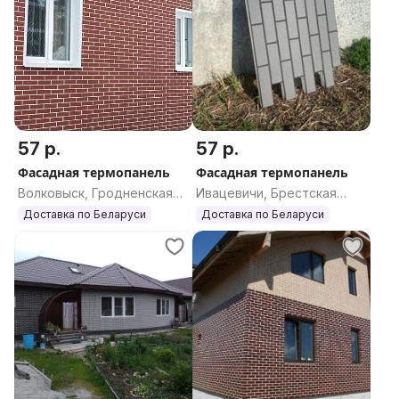
57 р.
57 р.
Фасадная термопанель
Фасадная термопанель
Волковыск, Гродненская
Ивацевичи, Брестская
область
область
Доставка по Беларуси
Доставка по Беларуси