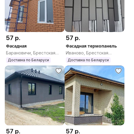
57 р.
57 р.
Фасадная
Фасадная термопанель
Барановичи, Брестская
Иваново, Брестская
область
область
Доставка по Беларуси
Доставка по Беларуси
57 р.
57 р.