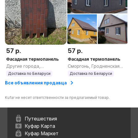
57 р.
57 р.
Фасадная термопанель
Фасадная термопанель
Другие города,
Сморгонь, Гродненская
Гродненская область
область
Доставка по Беларуси
Доставка по Беларуси
Все объявления продавца
Kufar не несет ответственности за предлагаемый товар.
Путешествия
Куфар Карта
Куфар Маркет