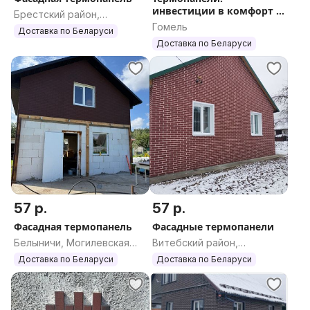
инвестиции в комфорт и
Брестский район,
экономию
Гомель
Брестская область
Доставка по Беларуси
Доставка по Беларуси
57 р.
57 р.
Фасадная термопанель
Фасадные термопанели
Белыничи, Могилевская
Витебский район,
область
Витебская область
Доставка по Беларуси
Доставка по Беларуси