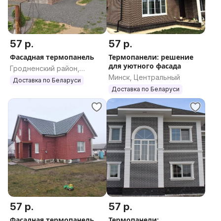
57 р.
57 р.
Фасадная термопанель
Термопанели: решение
для уютного фасада
Гродненский район,
Минск, Центральный
Гродненская область
Доставка по Беларуси
Доставка по Беларуси
57 р.
57 р.
Фасадная термопанель
Термопанели: