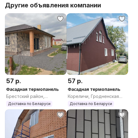
Есть рассрочка платежа до 10 месяцев 0%.
Другие объявления компании
Акрил-мраморное покрытие.
Вопросы по телефону либо в лс :
57 р.
57 р.
Фасадная термопанель
Фасадная термопанель
Брестский район,
Кореличи, Гродненская
Брестская область
область
Доставка по Беларуси
Доставка по Беларуси