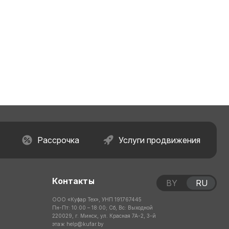
Рассрочка
Услуги продвижения
Контакты
BY
RU
ООО «Куфар Тех», УНП 191767445
Пн-Пт: 10:00 – 18:00; Сб, Вс: Выходной
220029, г. Минск, ул. Красная 7А-2, 3-й
этаж
help@kufar.by