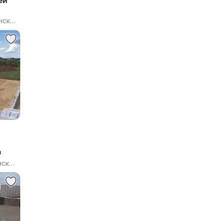
ей
нская
а
нская