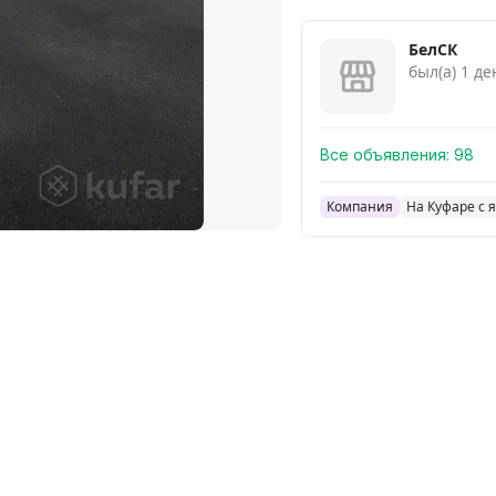
БелСК
был(а) 1 де
Все объявления:
98
Компания
На Куфаре с 