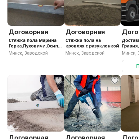
стяжка в комнате, стяжка в доме, стяжка в бане, стяж
гаражного кооператива, стяжка на кухне, стяжка пол
Договорная
Договорная
Дого
Стяжка пола Марина
Стяжка пола на
Достав
Горка,Пуховичи,Осипо
кровлях с разуклонкой
Гравия,
вичи
тонн
Минск, Заводской
Минск, Заводской
Минск,
Договорная
Договорная
Дого