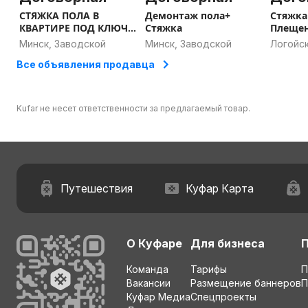
СТЯЖКА ПОЛА В
Демонтаж пола+
Стяжка
КВАРТИРЕ ПОД КЛЮЧ---
Стяжка
Плещен
ДЕМОНТАЖ СТАРОГО
Минск, Заводской
Минск, Заводской
Логойск
област
Все объявления продавца
Kufar не несет ответственности за предлагаемый товар.
Путешествия
Куфар Карта
О Куфаре
Для бизнеса
Команда
Тарифы
П
Вакансии
Размещение баннеров
П
Куфар Медиа
Спецпроекты