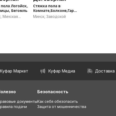
 пола Логойск,
Стяжка пола в
ицы, Бегомль
Комнате,Болконе,Гара
же и др.
, Минская
Минск, Заводской
ь
Куфар Маркет
Куфар Медиа
Доставка
Полезно
Безопасность
равовые документы
Как себя обезопасить
равила подачи
Защита от мошенничества