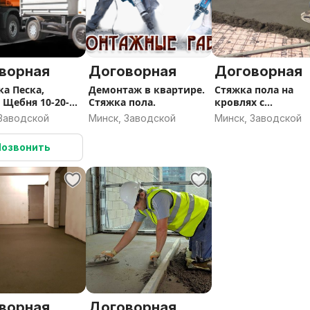
ка в гараже, стяжка для
усухая механизированная
ворная
Договорная
Договорная
ка Песка,
Демонтаж в квартире.
Стяжка пола на
 Щебня 10-20-30
Стяжка пола.
кровлях с
разуклонками
 Заводской
Минск, Заводской
Минск, Заводской
Позвонить
ворная
Договорная