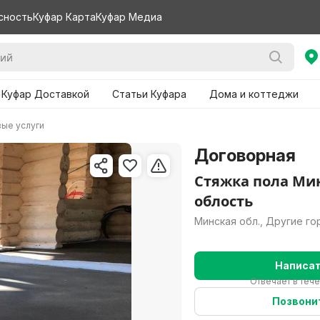
сность
Куфар Карта
Куфар Медиа
 Куфар Доставкой
Статьи Куфара
Дома и коттеджи
ые услуги
Договорная
Стяжка пола Ми
облость
Минская обл., Другие г
Написа
Отвечает в теч
Позвони