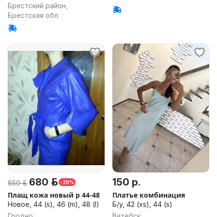
Брестский район,
Брестская обл.
680 р.
150 р.
850 р.
-20%
Плащ кожа новый р 44-48
Платье комбинация
Новое, 44 (s), 46 (m), 48 (l)
Б/у, 42 (xs), 44 (s)
Гродно
Витебск