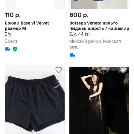
110 р.
600 р.
Брюки Base.vi Velvet
Bottega Veneta пальто
размер М
пиджак шерсть / кашемир
Б/у
Б/у, 44 (s)
Брест
Минский район, Минская
обл.