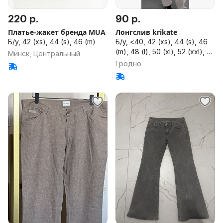
220 р.
90 р.
Платье-жакет бренда MUA
Лонгслив krikate
Б/у, 42 (xs), 44 (s), 46 (m)
Б/у, <40, 42 (xs), 44 (s), 46
(m), 48 (l), 50 (xl), 52 (xxl), 54
Минск, Центральный
(xxxl), 56 (bxl), 58, 60, 62,
Гродно
64, 66, 68, 70, 72, 74, >74,
универсальный размер