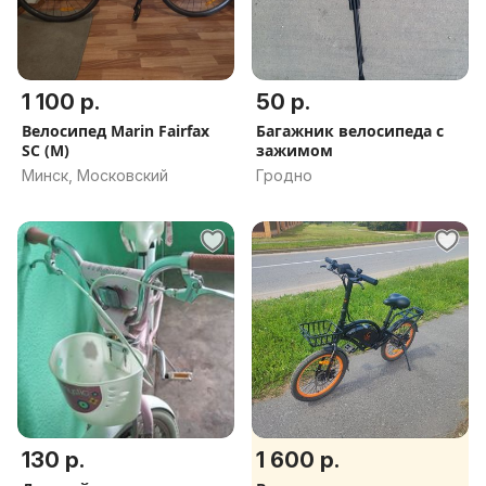
1 100 р.
50 р.
Велосипед Marin Fairfax
Багажник велосипеда с
SC (M)
зажимом
Минск, Московский
Гродно
130 р.
1 600 р.