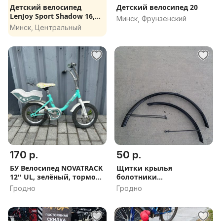
Детский велосипед
Детский велосипед 20
LenJoy Sport Shadow 16,
Минск, Фрунзенский
отл сост
Минск, Центральный
170 р.
50 р.
БУ Велосипед NOVATRACK
Щитки крылья
12'' UL, зелёный, тормоз
болотники
нож.,крылья
металлические
Гродно
Гродно
хром.,багажн хром.