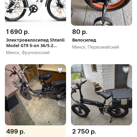
1 690 р.
80 р.
Электровелосипед Shtenli
Велосипед
Model GT9 li-on 36/5.2
Минск, Первомайский
(черный). В наличии,
Минск, Фрунзенский
Скидка, Кредит,
рассрочка
499 р.
2 750 р.