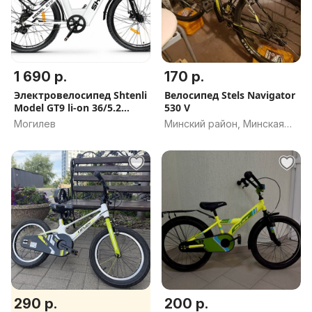
1 690 р.
170 р.
Электровелосипед Shtenli
Велосипед Stels Navigator
Model GT9 li-on 36/5.2
530 V
(белый). 6 подарков, В
Могилев
Минский район, Минская
наличии, Скидка
обл.
290 р.
200 р.