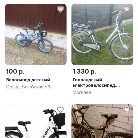
100 р.
1 330 р.
Велосипед детский
Голландский
электровелосипед.
Орша, Витебская обл.
Планетарка Nexus.
Могилев