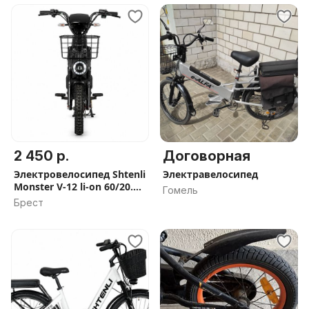
2 450 р.
Договорная
Электровелосипед Shtenli
Электравелосипед
Monster V-12 li-on 60/20.
Гомель
Кредит, рассрочка,
Брест
Доставка по РБ 0 руб,
Скидка