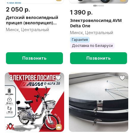
2 050 р.
1 390 р.
Детский велосипедный
Электровелосипед AVM
прицеп (велоприцеп)
Delta One
THULE
Минск, Центральный
Минск, Центральный
Гарантия
Доставка по Беларуси
Позвонить
Позвонить