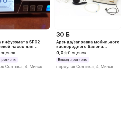
30 р.
а инфузомата SP02
Аренда/заправка мобильного
евой насос для
кислородного балона
й)25р в сутки
INVACARE
 оценок
0,0
0 оценок
в регионы
Выезд в регионы
ок Солтыса, 4, Минск
переулок Солтыса, 4, Минск