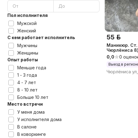
Пол исполнителя
Мужской
Женский
55 р.
С кем работает исполнитель
Маникюр. Ст.
Мужчины
Чюрлёниса 8
Женщины
0,0
0 оцено
Опыт работы
Выезд в регио
Меньше года
Чюрлёниса ул,
1 - 3 года
4 - 7 лет
8 - 10 лет
Больше 10 лет
Место встречи
У меня дома
У исполнителя дома
В салоне
В коворкинге