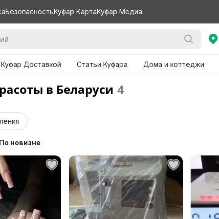
са
Безопасность
Куфар Карта
Куфар Медиа
 Куфар Доставкой
Статьи Куфара
Дома и коттеджи
красоты в Беларуси
4
ления
По новизне