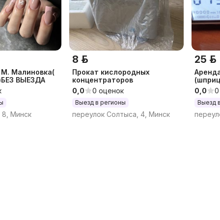
8 р.
25 р.
 М. Малиновка(
Прокат кислородных
Аренд
)БЕЗ ВЫЕЗДА
концентраторов
(шприц
инфузи
к
0,0
0 оценок
0,0
0
ны
Выезд в регионы
Выезд 
 8, Минск
переулок Солтыса, 4, Минск
переул