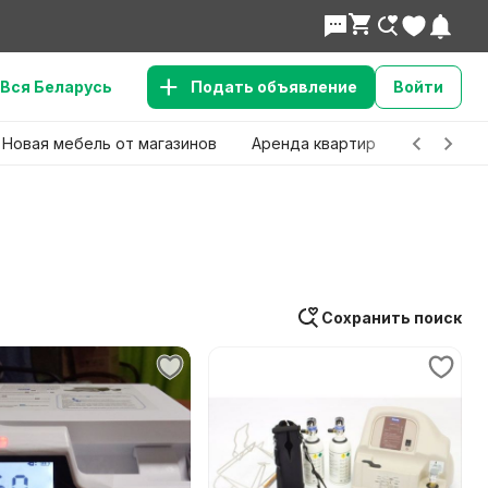
Вся Беларусь
Подать объявление
Войти
Новая мебель от магазинов
Аренда квартир
Детские 
Сохранить поиск