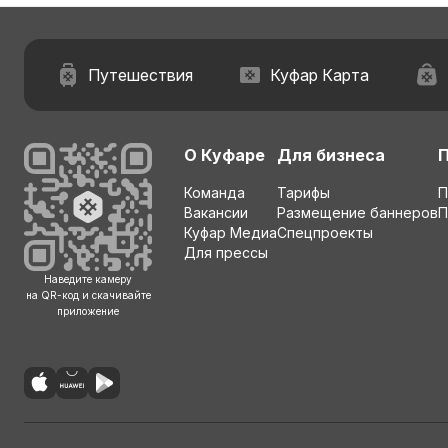
Путешествия
Куфар Карта
О Куфаре
Для бизнеса
Команда
Тарифы
П
Вакансии
Размещение баннеров
П
Куфар Медиа
Спецпроекты
Для прессы
Наведите камеру
на QR-код и скачивайте
приложение