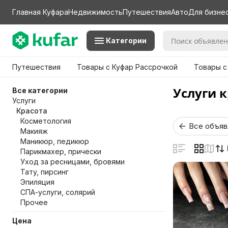
Главная Куфара
Недвижимость
Путешествия
Авто
Для бизне
Категории
Путешествия
Товары с Куфар Рассрочкой
Товары с
Услуги 
Все категории
Услуги
Красота
Косметология
Все объяв
Макияж
Маникюр, педикюр
Парикмахер, прически
Уход за ресницами, бровями
Тату, пирсинг
Эпиляция
СПА-услуги, солярий
Прочее
Цена