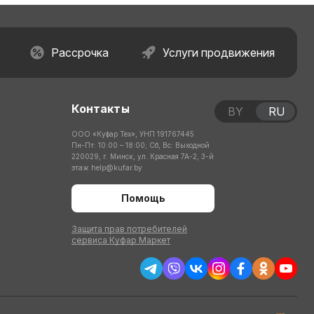
Рассрочка
Услуги продвижения
Контакты
BY
RU
ООО «Куфар Тех», УНП 191767445
Пн-Пт: 10:00 – 18:00; Сб, Вс: Выходной
220029, г. Минск, ул. Красная 7А-2, 3-й
этаж
help@kufar.by
Помощь
Защита прав потребителей
сервиса Куфар Маркет