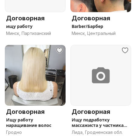
Договорная
Договорная
ищу работу
Barber/Барбер
Минск, Партизанский
Минск, Центральный
Договорная
Договорная
Ищу работу
Ищу подработку
наращивание волос
массажиста у частника
или кампании
Гродно
Лида, Гродненская обл.