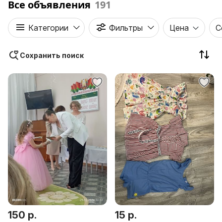
Все объявления
191
Категории
Фильтры
Цена
С
Сохранить поиск
150 р.
15 р.