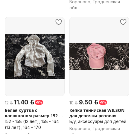
Вороново, Гродненская
обл.
11.40 р.
9.50 р.
12 р.
10 р.
-5%
-5%
Белая куртка с
Кепка теннисная WILSON
капюшоном размер 152-
для девочки розовая
170
152 - 158 (12 лет), 158 - 164
Б/у, аксессуары для детей
(13 лет), 164 - 170
Вороново, Гродненская