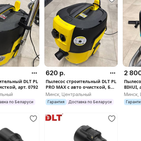
620 р.
2 800
ительный DLT PL
Пылесос строительный DLT PL
Пылес
исткой, арт. 0792
PRO MAX с авто очисткой, БЕЗ
BIHUI,
пульта дистанционного
альный
Минск, Центральный
Минск,
управления, арт.4311
авка по Беларуси
Гарантия
Доставка по Беларуси
Гаранти