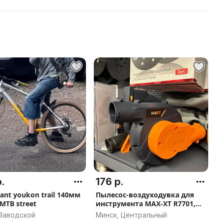
.
176 р.
ant youkon trail 140мм
Пылесос-воздуходувка для
MTB street
инструмента MAX-XT R7701,
арт.3349
 Заводской
Минск, Центральный