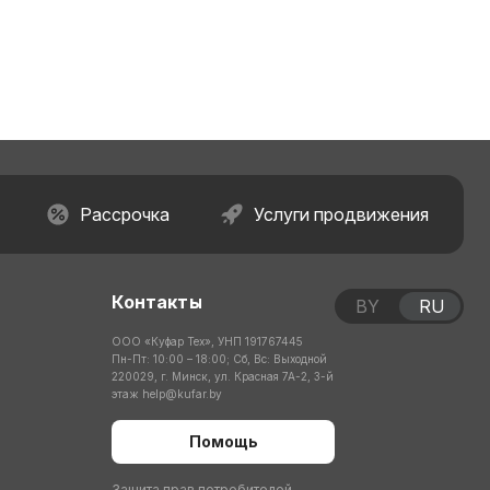
Рассрочка
Услуги продвижения
Контакты
BY
RU
ООО «Куфар Тех», УНП 191767445
Пн-Пт: 10:00 – 18:00; Сб, Вс: Выходной
220029, г. Минск, ул. Красная 7А-2, 3-й
этаж
help@kufar.by
Помощь
Защита прав потребителей