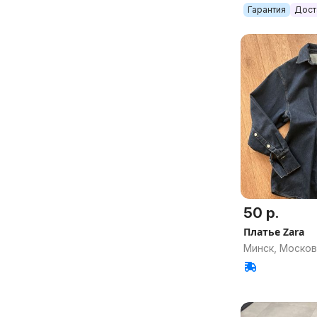
450), арт.0153
Гарантия
Дост
50 р.
Платье Zara
Минск, Москов