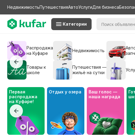
Недвижимость
Путешествия
Авто
Услуги
Для бизнеса
Безопа
Категории
Распродажа
Авто
Недвижимость
на Куфаре
зап
Товары к
Путешествия —
Услу
школе
жильё на сутки
Первая 
Отдых у озера
Ваш голос — 
Го
распродажа 
наша награда
шк
на Куфаре!