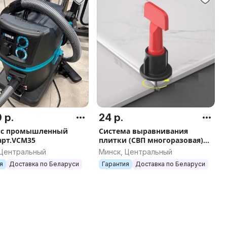
 р.
24 р.
ос промышленный
Система выравнивания
 арт.VCM35
плитки (СВП многоразовая)
DLT 1,5мм, 50шт арт.0961
 Центральный
Минск, Центральный
я
Доставка по Беларуси
Гарантия
Доставка по Беларуси