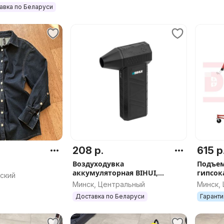
авка по Беларуси
208 р.
615 р
Воздуходувка
Подъем
аккумуляторная BIHUI,
гипсок
ский
арт.BPG22
Panel L
Минск, Центральный
Минск,
ГКЛ) до
Доставка по Беларуси
Гаранти