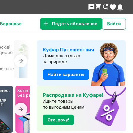
Вороново
Подать объявление
Войти
нский
Сад и
К
Куфар Путешествия
Все для дома
дероб
огород
т
Дома для отдыха
на природе
Телефоны и
Б
вотные
Электроника
планшеты
т
Найти варианты
нес: 
Хотите отпуск 
Будьте в курсе 
Распродажа на Куфаре!
без ремонта?
с Куфар 
ля 
Медиа!
Ищите товары
ИП
по выгодным ценам
Ого, хочу!