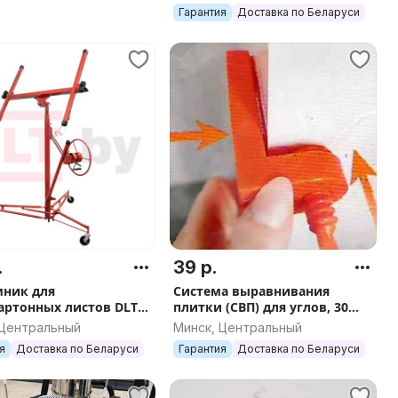
Гарантия
Доставка по Беларуси
.
39 р.
ник для
Система выравнивания
артонных листов DLT
плитки (СВП) для углов, 30
ifter 335 (подъемник
штук, арт.2350
 Центральный
Минск, Центральный
 3.35 м, арт.0585
я
Доставка по Беларуси
Гарантия
Доставка по Беларуси