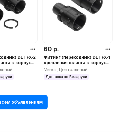
60 р.
одник) DLT FX-2
Фитинг (переходник) DLT FX-1
анга к корпусу
крепления шланга к корпусу
h с адаптером,
пылесоса Karcher с адаптером,
альный
Минск, Центральный
арт.5108
ларуси
Доставка по Беларуси
 всем объявлениям