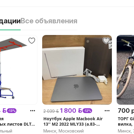
дации
Все объявления
 р.
1 800 р.
700 р
2 039 р.
-13%
-12%
ля
Ноутбук Apple Macbook Air
ТОРГ Gi
ых листов DLT
13'' M2 2022 MLY33 (а.83-
вилка, 
же EDMA PLAC
018025)
альный
Минск, Московский
Минск,