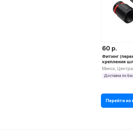
60 р.
Фитинг (перех
крепления шл
пылесоса Bosc
Минск, Центр
арт.5113
Доставка по Бе
Перейти ко