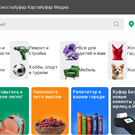
сность
Куфар Карта
Куфар Медиа
 и
Ремонт и
Всё для
Же
части
стройка
детей и мам
гар
Хобби, спорт
ги
Мебель
Жи
и туризм
товьтесь к 
Наполните 
Репетитор в 
Куфар Биз
оле легко!
лето вкусом
вашем городе
новые 
клиенты д
юрлиц и 