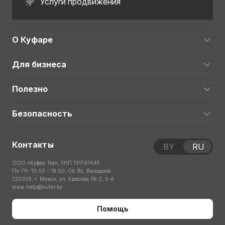
Услуги продвижения
О Куфаре
Для бизнеса
Полезно
Безопасность
Контакты
BY
RU
ООО «Куфар Тех», УНП 191767445
Пн-Пт: 10:00 – 18:00; Сб, Вс: Выходной
220029, г. Минск, ул. Красная 7А-2, 3-й
этаж
help@kufar.by
Помощь