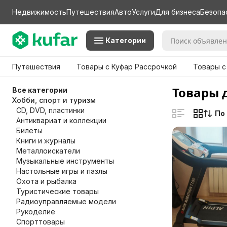
Недвижимость
Путешествия
Авто
Услуги
Для бизнеса
Безопа
Категории
Путешествия
Товары с Куфар Рассрочкой
Товары с
Товары 
Все категории
Хобби, спорт и туризм
CD, DVD, пластинки
По
Антиквариат и коллекции
Билеты
Книги и журналы
Металлоискатели
Музыкальные инструменты
Настольные игры и пазлы
Охота и рыбалка
Туристические товары
Радиоуправляемые модели
Рукоделие
Спорттовары