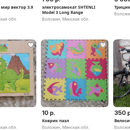
 мир вектор 3.9
электросамокат SHTENLI
Трицик
Model 3 Long Range
Воложин
кая обл.
Воложин, Минская обл.
10 р.
350 р
Коврик пазл
Велоси
кая обл.
Воложин, Минская обл.
Воложин