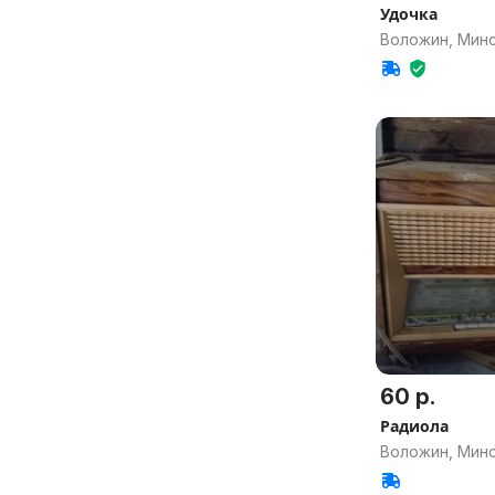
Удочка
Воложин, Минс
60 р.
Радиола
Воложин, Минс