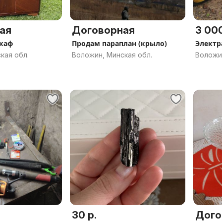
ая
Договорная
3 000
каф
Продам параплан (крыло)
Элект
кая обл.
Воложин, Минская обл.
Воложин
30 р.
Дого