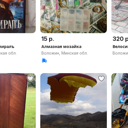
15 р.
320 р
миралъ
Алмазная мозайка
Велоси
кая обл.
Воложин, Минская обл.
Воложин