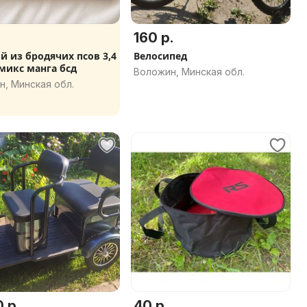
160 р.
й из бродячих псов 3,4
Велосипед
микс манга бсд
Воложин, Минская обл.
, Минская обл.
 р.
40 р.