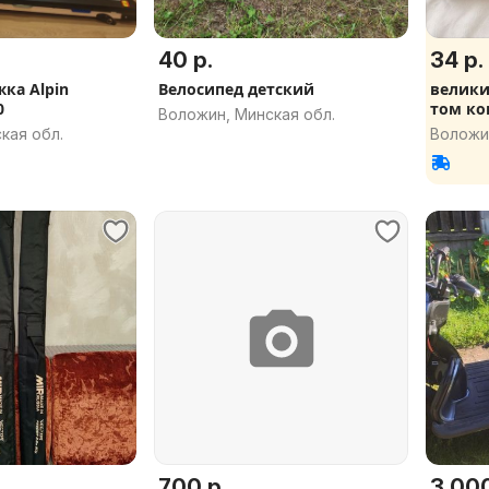
40 р.
34 р.
ка Alpin
Велосипед детский
велики
0
том ко
Воложин, Минская обл.
кая обл.
Воложин
700 р.
3 000