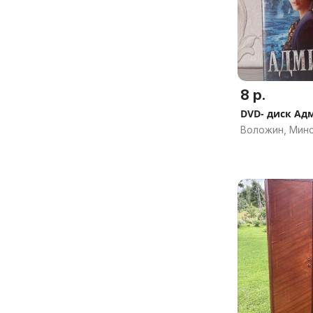
8 р.
DVD- диск Ад
Воложин, Минс