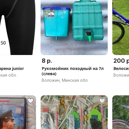
8 р.
200 р
рена junior
Рукомойник походный на 7л
Велоси
(слева)
кая обл.
Воложин
Воложин, Минская обл.