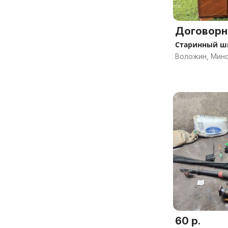
Договорн
Старинный ш
Воложин, Минс
60 р.