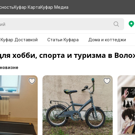
сность
Куфар Карта
Куфар Медиа
 Куфар Доставкой
Статьи Куфара
Дома и коттеджи
для хобби, спорта и туризма в Вол
 новизне