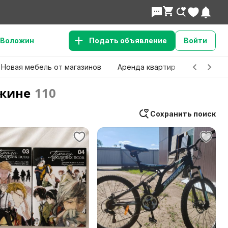
Воложин
Подать объявление
Войти
Новая мебель от магазинов
Аренда квартир
Детские 
ожине
110
Сохранить поиск