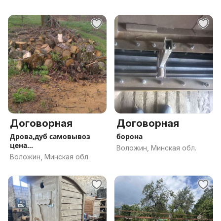
Договорная
Договорная
Дрова,дуб самовывоз
борона
цена
Воложин, Минская обл.
договорна,волжский
Воложин, Минская обл.
район.