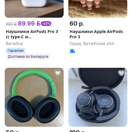
89.99 р.
60 р.
190 р.
-53%
Наушники AirPods Pro 3
Наушники Apple AirPods
(с type-C и
Pro 3
шумоподалением +
Витебск
Орша, Витебская обл.
гарантия 1 год + подарки)
Гарантия
чип FCO
Доставка по Беларуси