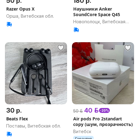
50 р.
180 р.
Razer Opus X
Наушники Anker
SoundCore Space Q45
Орша, Витебская обл.
Новополоцк, Витебская
обл.
30 р.
40 р.
50 р.
-20%
Beats Flex
Air pods Pro 2standart
copy (шум, прозрачность)
Поставы, Витебская обл.
Витебск
Гарантия