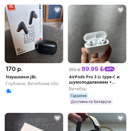
170 р.
89.99 р.
250 р.
-64%
Наушники JBL
AirPods Pro 3 (с type-C и
шумоподалением +
Глубокое, Витебская обл.
гарантия 1 год + подарки)
Витебск
чип FCO Fe3
Гарантия
Доставка по Беларуси