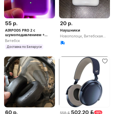
55 р.
20 р.
AIRPODS PRO 2 с
Наушники
шумоподавлением +
Новополоцк, Витебская
чехол в подарок +
Витебск
обл.
гарантия
Доставка по Беларуси
60 р.
502.20 р.
558 р.
-10%