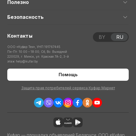
Полезно
Безопасность
Контакты
BY
RU
ООО «Куфар Тех», УНП 191767445
Пн-Пт: 10:00 – 18:00; Сб, Вс: Выходной
220029, г. Минск, ул. Красная 7А-2, 3-й
этаж
help@kufar.by
Помощь
Защита прав потребителей сервиса Куфар Маркет
Куфар — площадка объявлений Беларуси. ООО «Куфар