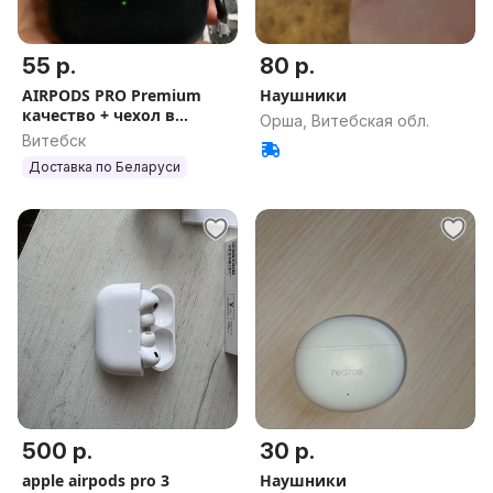
55 р.
80 р.
AIRPODS PRO Premium
Наушники
качество + чехол в
Орша, Витебская обл.
подарок +Гарантия
Витебск
Рабочее
Доставка по Беларуси
шумоподавление
500 р.
30 р.
apple airpods pro 3
Наушники