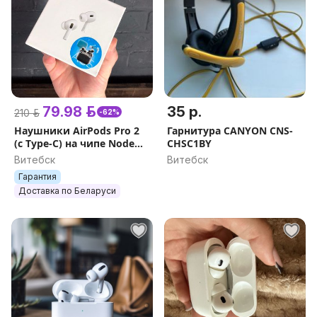
79.98 р.
35 р.
210 р.
-62%
Наушники AirPods Pro 2
Гарнитура CANYON CNS-
(с Type-C) на чипе Node
CHSC1BY
А235 + 365 дней гарантии
Витебск
Витебск
Гарантия
Доставка по Беларуси