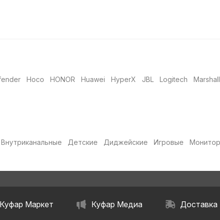
fender
Hoco
HONOR
Huawei
HyperX
JBL
Logitech
Marshall
Внутриканальные
Детские
Диджейские
Игровые
Монито
Куфар Маркет
Куфар Медиа
Доставка