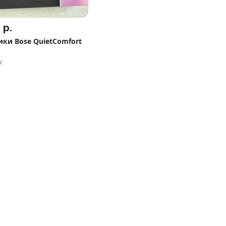
 р.
ки Bose QuietComfort
к