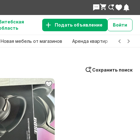
Витебская 
Подать объявление
Войти
область
Новая мебель от магазинов
Аренда квартир
Детские 
Сохранить поиск