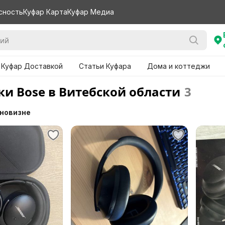
сность
Куфар Карта
Куфар Медиа
 Куфар Доставкой
Статьи Куфара
Дома и коттеджи
и Bose в Витебской области
3
 новизне