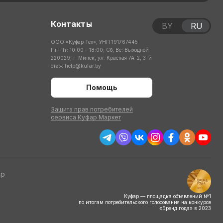
Контакты
BY
RU
ООО «Куфар Тех», УНП 191767445
Пн-Пт: 10:00 – 18:00; Сб, Вс: Выходной
220029, г. Минск, ул. Красная 7А-2, 3-й
этаж
help@kufar.by
Помощь
Защита прав потребителей
сервиса Куфар Маркет
тр
Куфар — площадка объявлений №1
по итогам потребительского голосования на конкурсе
«Бренд года» в 2023