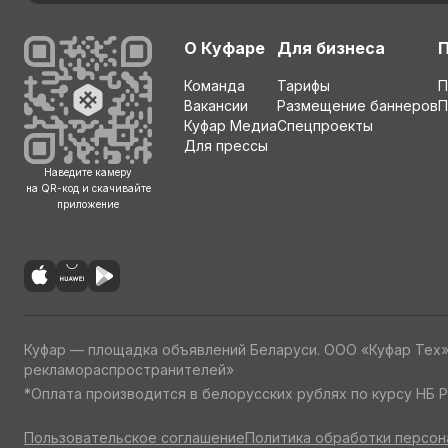
О Куфаре
Для бизнеса
Команда
Тарифы
П
Вакансии
Размещение баннеров
П
Куфар Медиа
Спецпроекты
Для прессы
Наведите камеру
на QR-код и скачивайте
приложение
Куфар — площадка объявлений Беларуси. ООО «Куфар Тех
рекламораспространителей»
*Оплата производится в белорусских рублях по курсу НБ Р
Пользовательское соглашение
Политика обработки персон