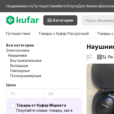
Недвижимость
Путешествия
Авто
Услуги
Для бизнеса
Безопа
Категории
Путешествия
Товары с Куфар Рассрочкой
Товары с
Наушник
Все категории
Электроника
Наушники
По
Внутриканальные
Вкладыши
Накладные
Полноразмерные
Цена
Товары от Куфар Маркета
Покупайте новые товары, как в