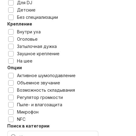
Для DJ
Детские
Без специализации
Крепление
Внутри уха
Оголовье
Затылочная дужка
Заушное крепление
На шее
Опции
Активное шумоподавление
Объемное звучание
Возможность складывания
Регулятор громкости
Пыле- и влагозащита
Микрофон
NFC
Поиск в категории