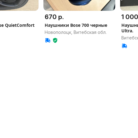
670 р.
1 000
e QuietComfort
Наушники Bose 700 черные
Наушни
Ultra.
Новополоцк, Витебская обл.
Витебс