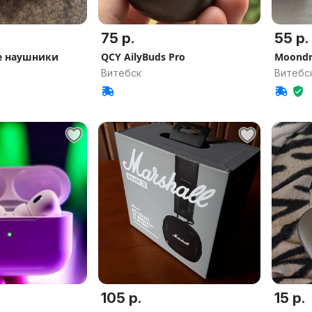
75 р.
55 р.
е наушники
QCY AilyBuds Pro
Moondr
Витебск
Витебс
105 р.
15 р.