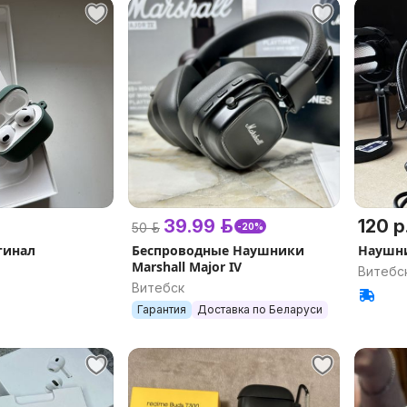
39.99 р.
120 р
50 р.
-20%
гинал
Беспроводные Наушники
Наушни
Marshall Major IV
Витебс
Витебск
Гарантия
Доставка по Беларуси