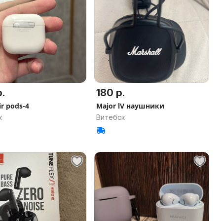
.
180 р.
ir pods-4
Major lV наушники
к
Витебск