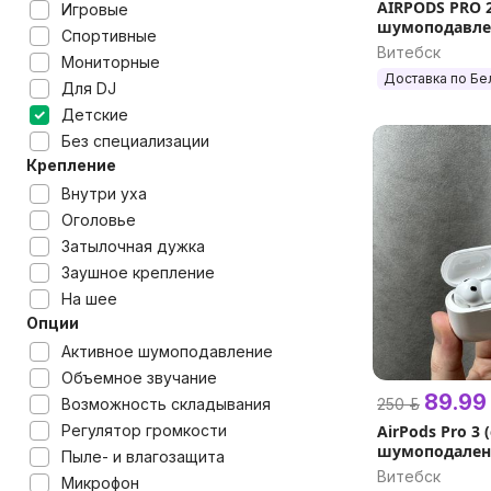
AIRPODS PRO 2
Игровые
шумоподавлен
Спортивные
подарок + га
Витебск
Мониторные
Доставка по Бе
Для DJ
Детские
Без специализации
Крепление
Внутри уха
Оголовье
Затылочная дужка
Заушное крепление
На шее
Опции
Активное шумоподавление
Объемное звучание
89.99 
Возможность складывания
250 р.
Регулятор громкости
AirPods Pro 3 (
шумоподален
Пыле- и влагозащита
1 год + подар
Витебск
Микрофон