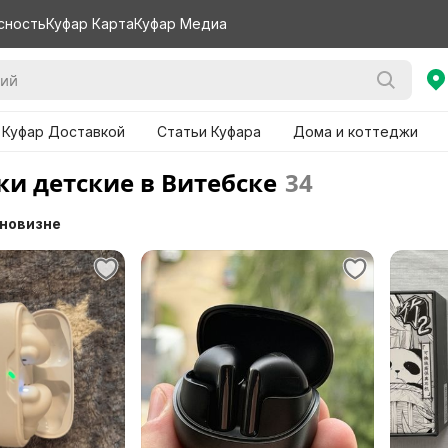
сность
Куфар Карта
Куфар Медиа
 Куфар Доставкой
Статьи Куфара
Дома и коттеджи
и детские в Витебске
34
 новизне