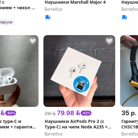
 с
Наушники Marshall Major 4
Наушн
ием + чехол в
Витебск
Витебс
рантия
ларуси
р.
79.98 р.
35 р.
210 р.
-64%
-62%
с type-C и
Наушники AirPods Pro 2 (с
Гарнит
ием + гарантия
Type-C) на чипе Node А235 +
CHSC1B
ки) чип FCO Fe3
365 дней гарантии
Витебск
Витебс