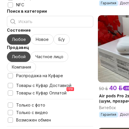
Гарантия
Дост
NFC
Поиск в категории
Состояние
Любое
Новое
Б/у
Продавец
Любой
Частное лицо
Компания
Распродажа на Куфаре
Товары с Куфар Доставкой
40 р.
50 р.
-2
Товары с Куфар Оплатой
Air pods Pro 2
(шум, прозра
Только с фото
Витебск
Только с видео
Гарантия
Дост
Возможен обмен