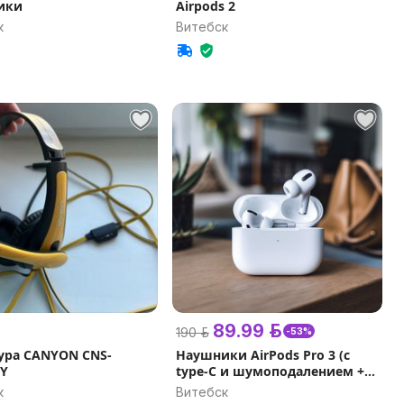
ики
Airpods 2
к
Витебск
89.99 р.
190 р.
-53%
ура CANYON CNS-
Наушники AirPods Pro 3 (с
Y
type-C и шумоподалением +
гарантия 1 год + подарки) чип
к
Витебск
FCO