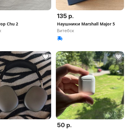
135 р.
op Chu 2
Наушники Marshall Major 5
к
Витебск
50 р.