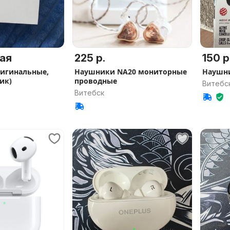
ая
225 р.
150 р
ригинальные,
Наушники NA20 мониторные
Наушни
ик)
проводные
Витебс
Витебск