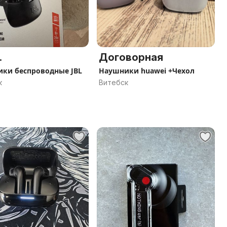
.
Договорная
ки беспроводные JBL
Наушники huawei +Чехол
к
Витебск