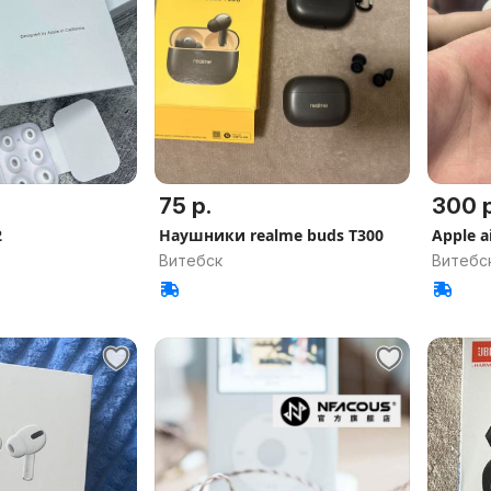
75 р.
300 р
2
Наушники realme buds T300
Apple a
Витебск
Витебс