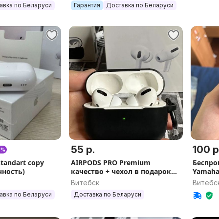
авка по Беларуси
Гарантия
Доставка по Беларуси
55 р.
100 р
0%
standart copy
AIRPODS PRO Premium
Беспро
чность)
качество + чехол в подарок
Yamaha
+Гарантия Рабочее
Витебск
Витебс
шумоподавление
авка по Беларуси
Доставка по Беларуси