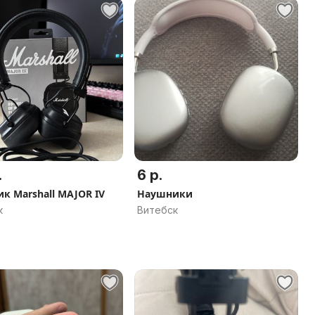
.
6 р.
к Marshall MAJOR IV
Наушники
к
Витебск