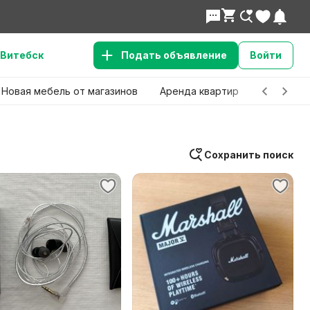
Витебск
Подать объявление
Войти
Новая мебель от магазинов
Аренда квартир
Детские 
Сохранить поиск