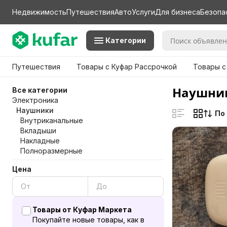
Недвижимость
Путешествия
Авто
Услуги
Для бизнеса
Безопа
Категории
Путешествия
Товары с Куфар Рассрочкой
Товары с
Наушник
Все категории
Электроника
Наушники
По
Внутриканальные
Вкладыши
Накладные
Полноразмерные
Цена
Товары от Куфар Маркета
Покупайте новые товары, как в