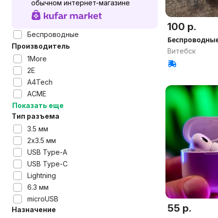
обычном интернет-магазине
100 р.
Беспроводные
Беспроводны
Производитель
Витебск
1More
2E
A4Tech
ACME
Показать еще
Тип разъема
3.5 мм
2x3.5 мм
USB Type-A
USB Type-C
Lightning
6.3 мм
microUSB
55 р.
Назначение