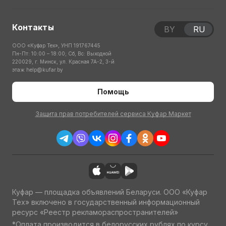
Контакты
BY
RU
ООО «Куфар Тех», УНП 191767445
Пн-Пт: 10:00 – 18:00; Сб, Вс: Выходной
220029, г. Минск, ул. Красная 7А-2, 3-й
этаж
help@kufar.by
Помощь
Защита прав потребителей сервиса Куфар Маркет
Куфар — площадка объявлений Беларуси. ООО «Куфар
Тех» включено в государственный информационный
ресурс «Реестр рекламораспространителей»
*Оплата производится в белорусских рублях по курсу