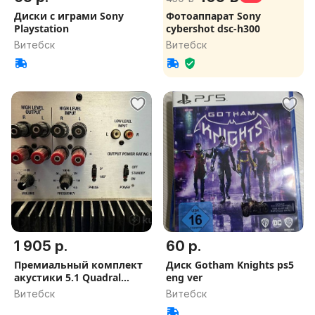
Диски с играми Sony
Фотоаппарат Sony
Playstation
cybershot dsc-h300
Витебск
Витебск
1 905 р.
60 р.
Премиальный комплект
Диск Gotham Knights ps5
акустики 5.1 Quadral
eng ver
Signo (Германия)
Витебск
Витебск