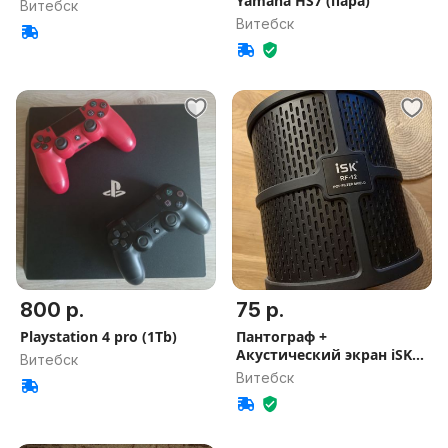
Yamaha HS7 (пара)
Витебск
Витебск
800 р.
75 р.
Playstation 4 pro (1Tb)
Пантограф +
Акустический экран iSK
Витебск
RF-12
Витебск