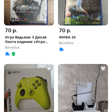
70 р.
70 р.
Игра Ведьмак 3 Дикая
ФИФА 24
Охота издание «Игра
Витебск
года»
Витебск