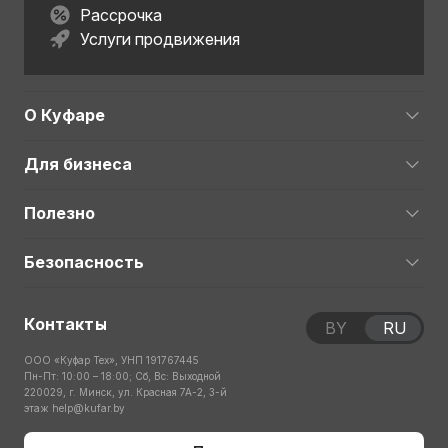
Рассрочка
Услуги продвижения
О Куфаре
Для бизнеса
Полезно
Безопасность
Контакты
BY
RU
ООО «Куфар Тех», УНП 191767445
Пн-Пт: 10:00 – 18:00; Сб, Вс: Выходной
220029, г. Минск, ул. Красная 7А-2, 3-й
этаж
help@kufar.by