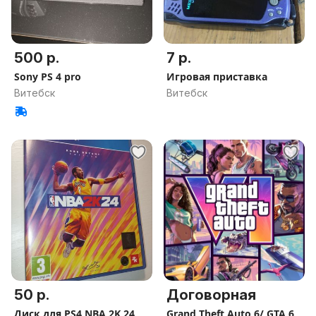
500 р.
7 р.
Sony PS 4 pro
Игровая приставка
Витебск
Витебск
50 р.
Договорная
Диск для PS4 NBA 2K 24
Grаnd Theft Auto 6/ GTA 6