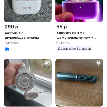
290 р.
55 р.
AirPods 4 с
AIRPODS PRO 2 с
шумоподавлением
шумоподавлением +
чехол в подарок +
Витебск
Витебск
гарантия
Доставка по Беларуси