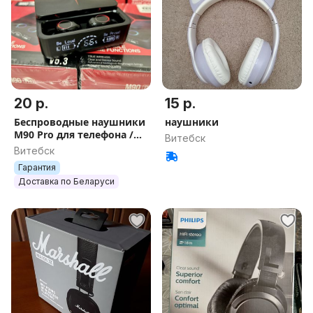
20 р.
15 р.
Беспроводные наушники
наушники
M90 Pro для телефона /
Витебск
Блютуз с микрофоном
Витебск
для смартфона
Гарантия
Доставка по Беларуси