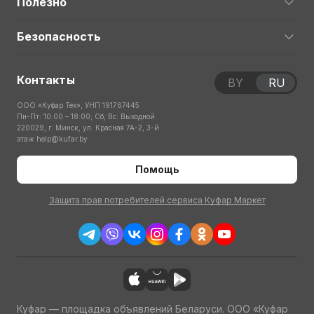
Полезно
Безопасность
Контакты
BY
RU
ООО «Куфар Тех», УНП 191767445
Пн-Пт: 10:00 – 18:00; Сб, Вс: Выходной
220029, г. Минск, ул. Красная 7А-2, 3-й
этаж
help@kufar.by
Помощь
Защита прав потребителей сервиса Куфар Маркет
Куфар — площадка объявлений Беларуси. ООО «Куфар