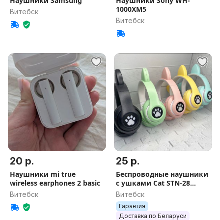
Наушники Samsung
Наушники Sony WH-
1000XM5
Витебск
Витебск
20 р.
25 р.
Наушники mi true
Беспроводные наушники
wireless earphones 2 basic
с ушками Cat STN-28
светящиеся
Витебск
Витебск
Гарантия
Доставка по Беларуси