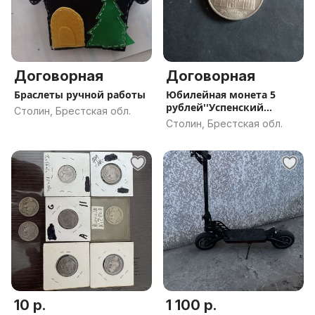
Договорная
Договорная
Браслеты ручной работы
Юбилейная монета 5
рублей''Успенский
Столин, Брестская обл.
собор''
Столин, Брестская обл.
10 р.
1 100 р.