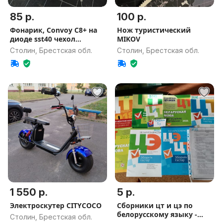
85 р.
100 р.
Фонарик, Convoy C8+ на
Нож туристический
диоде sst40 чехол
MIKOV
оригинал
Столин, Брестская обл.
Столин, Брестская обл.
1 550 р.
5 р.
Электроскутер CITYCOCO
Сборники цт и цэ по
белорусскому языку -
Столин, Брестская обл.