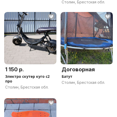
2018-202
Столин, Брестская обл.
1 150 р.
Договорная
Электро скутер куго с2
Батут
про
Столин, Брестская обл.
Столин, Брестская обл.