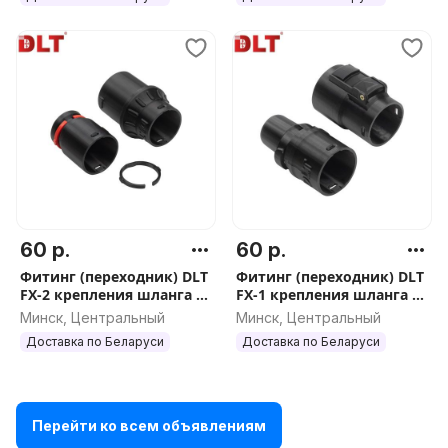
60 р.
60 р.
Фитинг (переходник) DLT
Фитинг (переходник) DLT
FX-2 крепления шланга к
FX-1 крепления шланга к
корпусу пылесоса Bosch с
корпусу пылесоса Karcher
Минск, Центральный
Минск, Центральный
адаптером, арт.5113
с адаптером, арт.5108
Доставка по Беларуси
Доставка по Беларуси
Перейти ко всем объявлениям