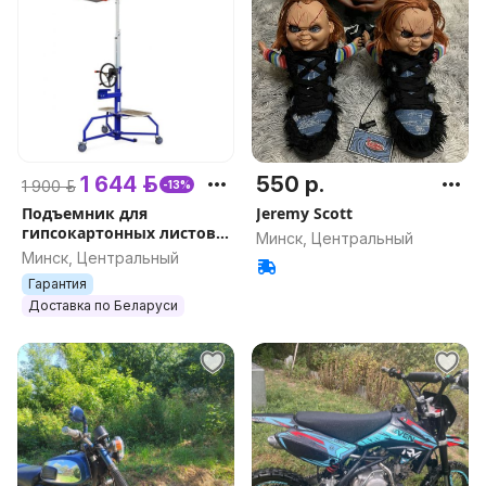
1 644 р.
550 р.
1 900 р.
-13%
Подъемник для
Jeremy Scott
гипсокартонных листов
Минск, Центральный
DLT PLAC 450 (он же EDMA
Минск, Центральный
PLAC 450), арт.0153
Гарантия
Доставка по Беларуси