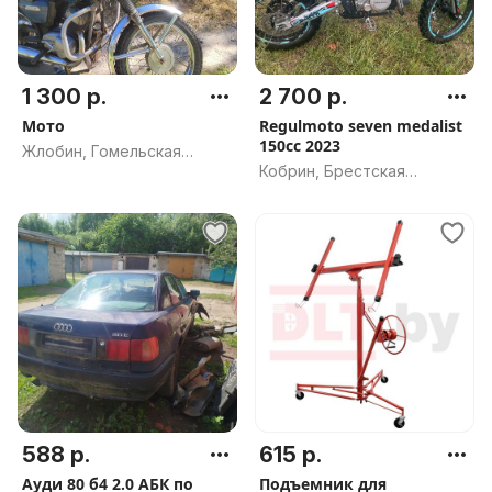
1 300 р.
2 700 р.
Мото
Regulmoto seven medalist
150cc 2023
Жлобин, Гомельская
Кобрин, Брестская
область
область
588 р.
615 р.
Ауди 80 б4 2.0 АБК по
Подъемник для