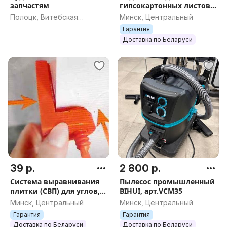
запчастям
гипсокартонных листов
DLT Panel Lifter 335
Полоцк, Витебская
Минск, Центральный
(подъемник ГКЛ) до 3.35
область
Гарантия
м, арт.0585
Доставка по Беларуси
39 р.
2 800 р.
Система выравнивания
Пылесос промышленный
плитки (СВП) для углов,
BIHUI, арт.VCM35
30 штук, арт.2350
Минск, Центральный
Минск, Центральный
Гарантия
Гарантия
Доставка по Беларуси
Доставка по Беларуси