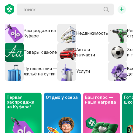
+
Распродажа на
Ре
Недвижимость
Куфаре
ст
Авто и
Хо
Товары к школе
запчасти
и 
Путешествия —
Вс
Услуги
жильё на сутки
де
Первая 
Отдых у озера
Ваш голос — 
Гото
распродажа 
наша награда
шко
на Куфаре!