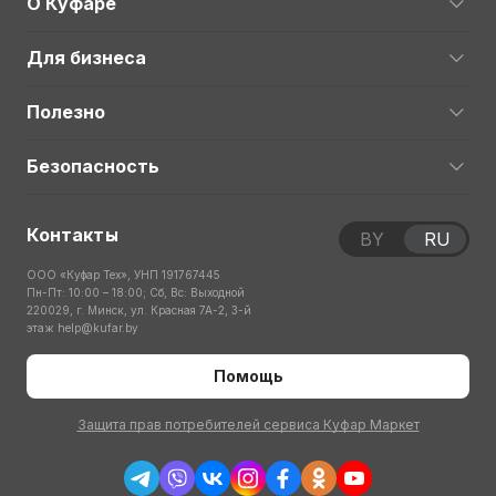
О Куфаре
Для бизнеса
Полезно
Безопасность
Контакты
BY
RU
ООО «Куфар Тех», УНП 191767445
Пн-Пт: 10:00 – 18:00; Сб, Вс: Выходной
220029, г. Минск, ул. Красная 7А-2, 3-й
этаж
help@kufar.by
Помощь
Защита прав потребителей сервиса Куфар Маркет