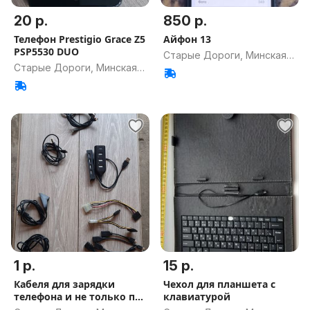
20 р.
850 р.
Телефон Prestigio Grace Z5
Айфон 13
PSP5530 DUO
Старые Дороги, Минская
Старые Дороги, Минская
обл.
обл.
1 р.
15 р.
Кабеля для зарядки
Чехол для планшета с
телефона и не только по
клавиатурой
1 рублю