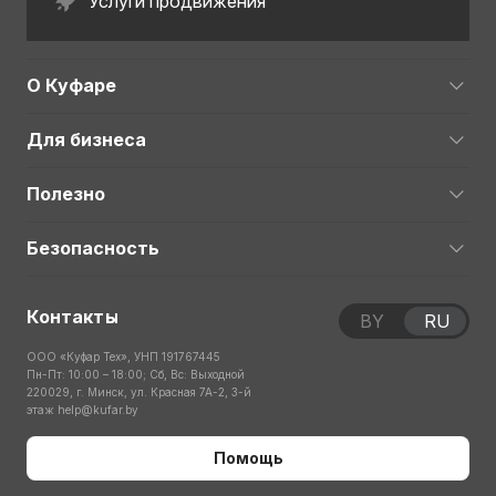
Услуги продвижения
О Куфаре
Для бизнеса
Полезно
Безопасность
Контакты
BY
RU
ООО «Куфар Тех», УНП 191767445
Пн-Пт: 10:00 – 18:00; Сб, Вс: Выходной
220029, г. Минск, ул. Красная 7А-2, 3-й
этаж
help@kufar.by
Помощь