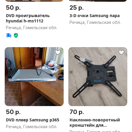
50 р.
25 р.
DVD проигрыватель
3-D очки Samsung пара
hyundai h-ms1112
Речица, Гомельская обл.
Речица, Гомельская обл.
50 р.
70 р.
DVD плеер Samsung p365
Наклонно-поворотный
кронштейн для
Речица, Гомельская обл.
телевизора
Речица, Гомельская обл.