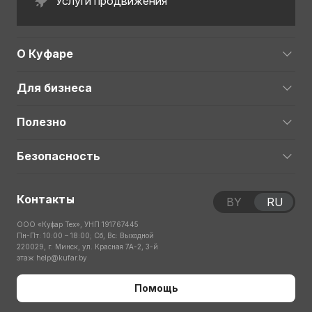
Услуги продвижения
О Куфаре
Для бизнеса
Полезно
Безопасность
Контакты
BY
RU
ООО «Куфар Тех», УНП 191767445
Пн-Пт: 10:00 – 18:00; Сб, Вс: Выходной
220029, г. Минск, ул. Красная 7А-2, 3-й
этаж
help@kufar.by
Помощь