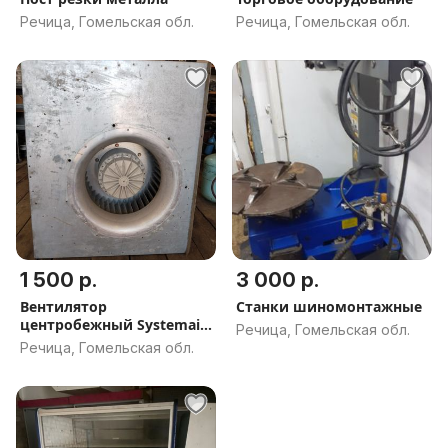
Речица, Гомельская обл.
Речица, Гомельская обл.
1 500 р.
3 000 р.
Вентилятор
Станки шиномонтажные
центробежный Systemair
Речица, Гомельская обл.
CT 400-4 б/у
Речица, Гомельская обл.