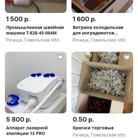
1 500 р.
1 600 р.
Промышленная швейная
Витрина холодильная
машина Т-828-45-064М
для ингредиентов
Carboma
Речица, Гомельская обл.
Речица, Гомельская обл.
5 800 р.
0.50 р.
Аппарат лазерной
Крючки торговые
эпиляции 1S PRO
Речица, Гомельская обл.