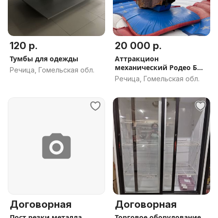
120 р.
20 000 р.
Тумбы для одежды
Аттракцион
механический Родео Бык
Речица, Гомельская обл.
(Испания)
Речица, Гомельская обл.
Договорная
Договорная
Пост резки металла
Торговое оборудование