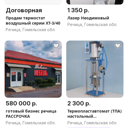
Договорная
1 350 р.
Продам термостат
Лазер Неодимовый
воздушный серии ХТ-3/40
Речица, Гомельская обл.
Речица, Гомельская обл.
580 000 р.
2 300 р.
готовый бизнес речица
Термопластавтомат (ТПА)
РАССРОЧКА
настольный
пневматический 30 г
Речица, Гомельская обл.
Речица, Гомельская обл.