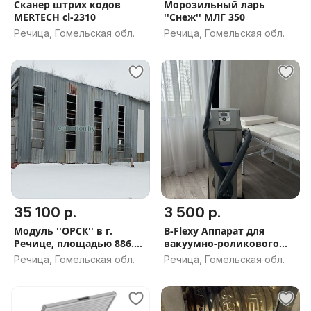
Сканер штрих кодов
Морозильный ларь
MERTECH cl-2310
''Снеж'' МЛГ 350
Речица, Гомельская обл.
Речица, Гомельская обл.
35 100 р.
3 500 р.
Модуль ''ОРСК'' в г.
B-Flexy Аппарат для
Речице, площадью 886.5
вакуумно-роликового
м²
массажа
Речица, Гомельская обл.
Речица, Гомельская обл.