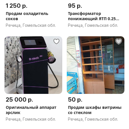
1 250 р.
95 р.
Продам охладитель
Трансформатор
соков
понижающий ЯТП 0.25
220/24В
Речица, Гомельская обл.
Речица, Гомельская обл.
25 000 р.
50 р.
Оригинальный аппарат
Продам шкафы витрины
эрслик
со стеклом
Речица, Гомельская обл.
Речица, Гомельская обл.