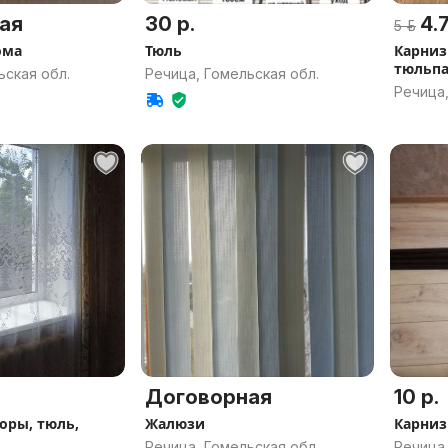
ая
30 р.
4.7
5 р.
ома
Тюль
Карниз
тюльп
ьская обл.
Речица, Гомельская обл.
Речица,
Договорная
10 р.
оры, тюль,
Жалюзи
Карниз
Речица, Гомельская обл.
Речица,