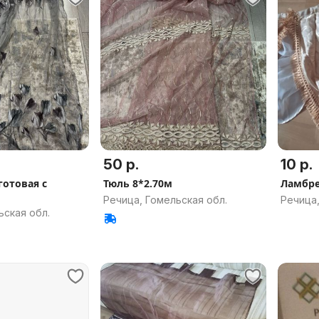
50 р.
10 р.
готовая с
Тюль 8*2.70м
Ламбр
Речица, Гомельская обл.
Речица,
ьская обл.