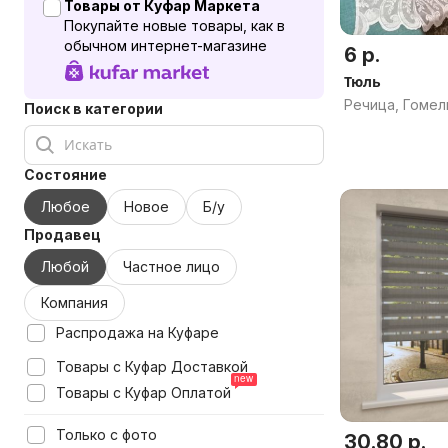
Товары от Куфар Маркета
Покупайте новые товары, как в
обычном интернет-магазине
6 р.
Тюль
Речица, Гомел
Поиск в категории
Состояние
Любое
Новое
Б/у
Продавец
Любой
Частное лицо
Компания
Распродажа на Куфаре
Товары с Куфар Доставкой
Товары с Куфар Оплатой
Только с фото
30.80 р.