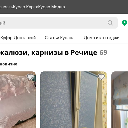
сность
Куфар Карта
Куфар Медиа
 Куфар Доставкой
Статьи Куфара
Дома и коттеджи
жалюзи, карнизы в Речице
69
 новизне