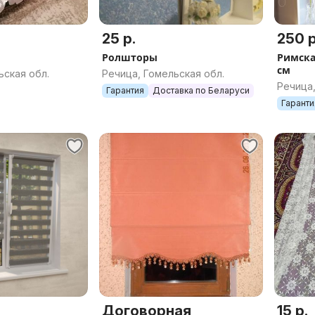
25 р.
250 р
Ролшторы
Римска
см
ьская обл.
Речица, Гомельская обл.
Речица,
Гарантия
Доставка по Беларуси
Гаранти
Договорная
15 р.