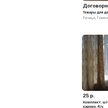
Договорн
Товары для д
Речица, Гомел
25 р.
Комплект: шт
карниз, б/у.