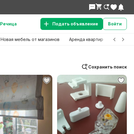
Речица
Подать объявление
Войти
Новая мебель от магазинов
Аренда квартир
Детские 
Сохранить поиск