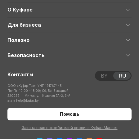
О Куфаре
Для бизнеса
Полезно
Безопасность
Контакты
BY
RU
ООО «Куфар Тех», УНП 191767445
Пн-Пт: 10:00 – 18:00; Сб, Вс: Выходной
220029, г. Минск, ул. Красная 7А-2, 3-й
этаж
help@kufar.by
Помощь
Защита прав потребителей сервиса Куфар Маркет