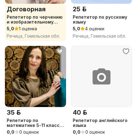
Договорная
25 р.
Репетитор по черчению
Репетитор по русскому
и изобразительному
языку
искусству
5,0
1 оценка
5,0
4 оценки
Речица, Гомельская обл.
Речица, Гомельская обл.
35 р.
40 р.
Репетитор по
Репетитор английского
математике 5-11 класс
языка
ЦЭ/ЦТ
0,0
0 оценок
0,0
0 оценок