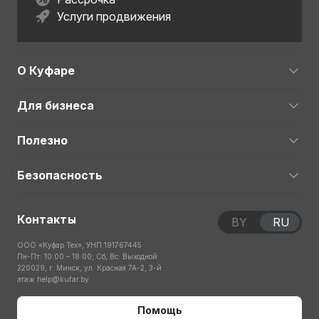
Услуги продвижения
О Куфаре
Для бизнеса
Полезно
Безопасность
Контакты
BY
RU
ООО «Куфар Тех», УНП 191767445
Пн-Пт: 10:00 – 18:00; Сб, Вс: Выходной
220029, г. Минск, ул. Красная 7А-2, 3-й
этаж
help@kufar.by
Помощь