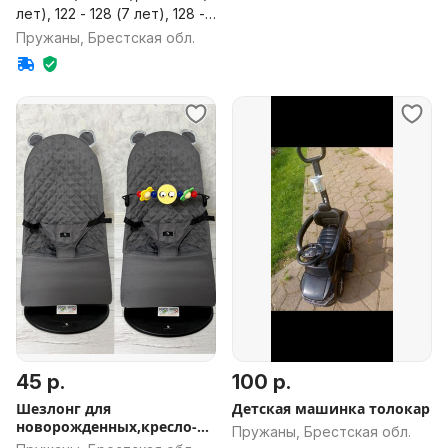
лет), 122 - 128 (7 лет), 128 -
134 (8 лет), 134 - 140 (9 лет)
Пружаны, Брестская обл.
45 р.
100 р.
Шезлонг для
Детская машинка толокар
новорожденных,кресло-
Пружаны, Брестская обл.
качалка