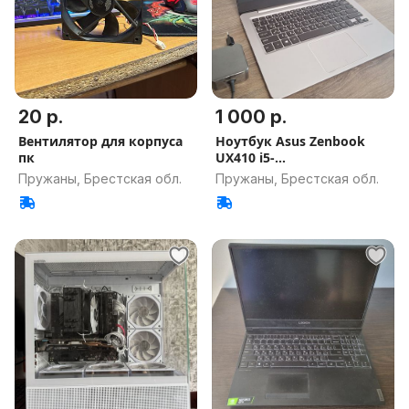
20 р.
1 000 р.
Вентилятор для корпуса
Ноутбук Asus Zenbook
пк
UX410 i5-
8250U/16GB/256GB SSD
Пружаны, Брестская обл.
Пружаны, Брестская обл.