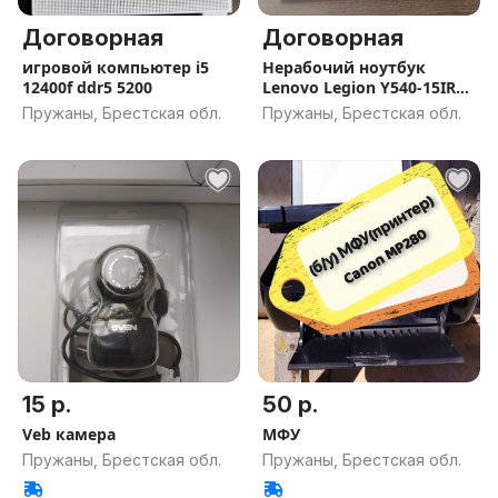
Договорная
Договорная
игровой компьютер i5
Нерабочий ноутбук
12400f ddr5 5200
Lenovo Legion Y540-15IRH
на з/ч
Пружаны, Брестская обл.
Пружаны, Брестская обл.
15 р.
50 р.
Veb камера
МФУ
Пружаны, Брестская обл.
Пружаны, Брестская обл.