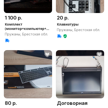
1 100 р.
20 р.
Комплект
Клавиатуры
(монитор+компьютер+м
Пружаны, Брестская обл.
ышка+клава+наушники)
Пружаны, Брестская обл.
80 р.
Договорная