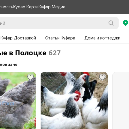
сность
Куфар Карта
Куфар Медиа
 Куфар Доставкой
Статьи Куфара
Дома и коттеджи
е в Полоцке
627
 новизне