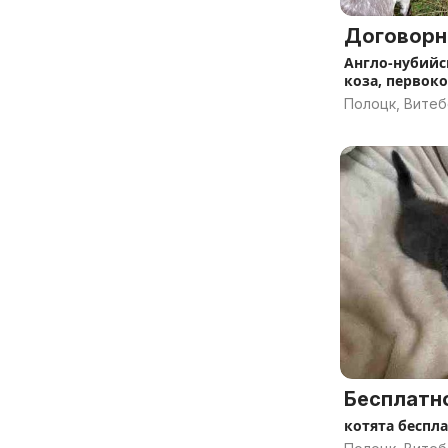
Договорн
Англо-нубий
коза, первок
Полоцк, Витеб
Бесплатн
котята беспл