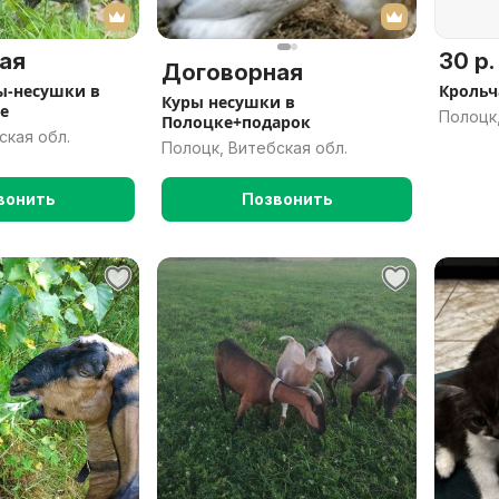
ая
30 р.
Договорная
ы-несушки в
Крольч
Куры несушки в
е
Полоцк,
Полоцке+подарок
ская обл.
Полоцк, Витебская обл.
вонить
Позвонить