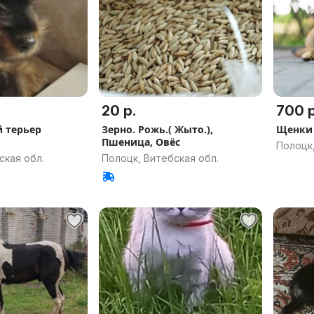
20 р.
700 р
 терьер
Зерно. Рожь.( Жыто.),
Щенки 
Пшеница, Овёс
Полоцк,
ская обл.
Полоцк, Витебская обл.