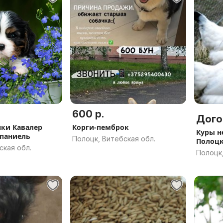
600 р.
Дого
Корги-пемброк
Куры н
спаниель
Полоцк, Витебская обл.
Полоцк
ская обл.
Полоцк,