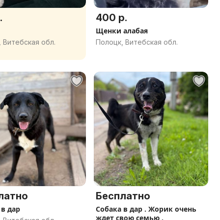
.
400 р.
Щенки алабая
 Витебская обл.
Полоцк, Витебская обл.
латно
Бесплатно
 в дар
Собака в дар . Жорик очень
ждет свою семью .