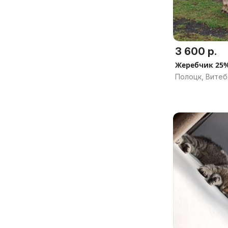
3 600 р.
Жеребчик 25
Полоцк, Витеб