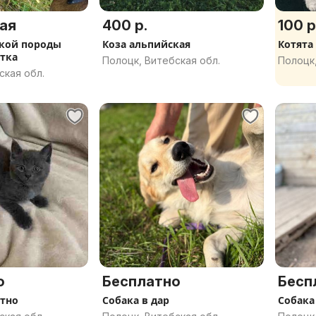
ая
400 р.
100 р
ской породы
Коза альпийская
Котята
отка
Полоцк, Витебская обл.
Полоцк,
ская обл.
о
Бесплатно
Бесп
атно
Собака в дар
Собака