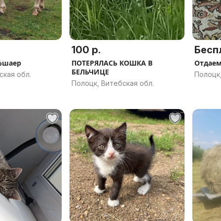
100 р.
Бесп
%шаер
ПОТЕРЯЛАСЬ КОШКА В
Отдаем
БЕЛЬЧИЦЕ
ская обл.
Полоцк,
Полоцк, Витебская обл.