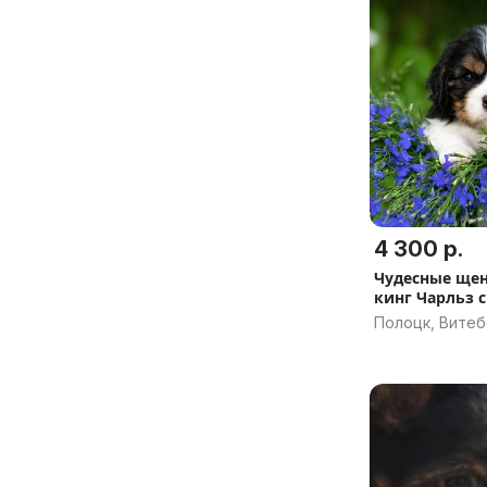
4 300 р.
Чудесные щенки Кавалер
кинг Чарльз 
Полоцк, Витеб