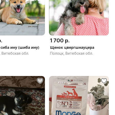
.
1 700 р.
сиба ину (шиба ину)
Щенок цвергшнауцера
 Витебская обл.
Полоцк, Витебская обл.