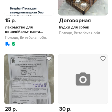
15 р.
Договорная
Лакомство для
Будки для собак
кошекМальт-паста
Полоцк, Витебская обл.
Beaphar(Нидерланды)
Полоцк, Витебская обл.
28 р.
30 р.