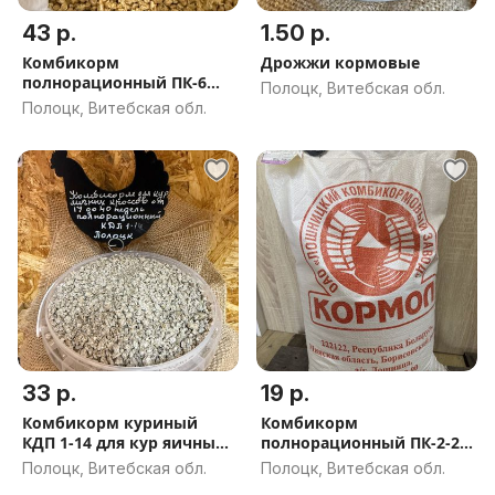
43 р.
1.50 р.
Комбикорм
Дрожжи кормовые
полнорационный ПК-6
Полоцк, Витебская обл.
для цыплят-бройлеров
Полоцк, Витебская обл.
высокопротеиновый от
25 дней (20 кг)(Хмелита)
33 р.
19 р.
Комбикорм куриный
Комбикорм
КДП 1-14 для кур яичных
полнорационный ПК-2-2
кроссов от 17 до 40
для ремонтного
Полоцк, Витебская обл.
Полоцк, Витебская обл.
недель
молодняка кур яичных