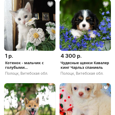
1 р.
4 300 р.
Котенок - мальчик с
Чудесные щенки Кавалер
голубыми
кинг Чарльз спаниель
глазами.Привезем.
Полоцк, Витебская обл.
Полоцк, Витебская обл.