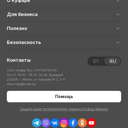
О Куфаре
Для бизнеса
Полезно
Безопасность
Контакты
BY
RU
ООО «Куфар Тех», УНП 191767445
Пн-Пт: 10:00 – 18:00; Сб, Вс: Выходной
220029, г. Минск, ул. Красная 7А-2, 3-й
этаж
help@kufar.by
Помощь
Защита прав потребителей сервиса Куфар Маркет