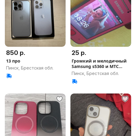
850 р.
25 р.
13 про
Громкий и мелодичный
Samsung s5360 и МТС
Пинск, Брестская обл.
Мини 2
Пинск, Брестская обл.