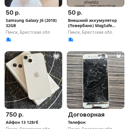
50 р.
50 р.
Samsung Galaxy J6 (2018)
Внешний аккумулятор
32GB
(Повербанк) MagSafe
10000 mAh
Пинск, Брестская обл.
Пинск, Брестская обл.
750 р.
Договорная
Айфон 13 128гб
Телефон
Пинск, Брестская обл.
Пинск, Брестская обл.