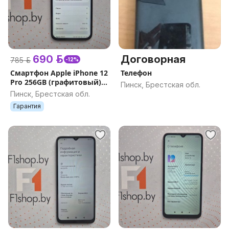
690 р.
Договорная
785 р.
-12%
Смартфон Apple iPhone 12
Телефон
Pro 256GB (графитовый)
Пинск, Брестская обл.
БУ
Пинск, Брестская обл.
Гарантия