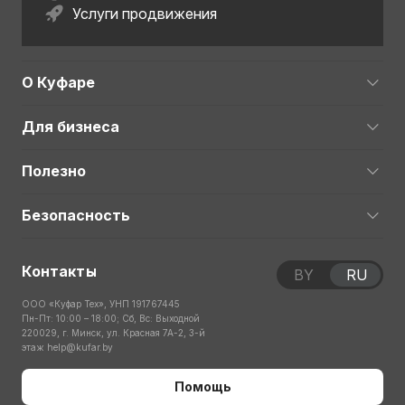
Услуги продвижения
О Куфаре
Для бизнеса
Полезно
Безопасность
Контакты
BY
RU
ООО «Куфар Тех», УНП 191767445
Пн-Пт: 10:00 – 18:00; Сб, Вс: Выходной
220029, г. Минск, ул. Красная 7А-2, 3-й
этаж
help@kufar.by
Помощь