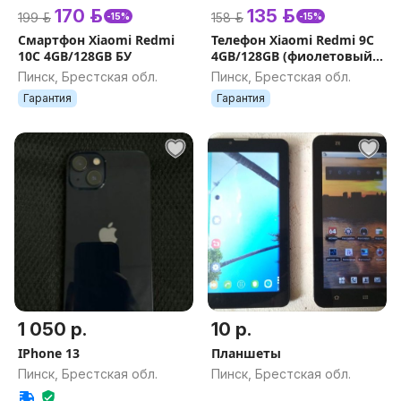
170 р.
135 р.
199 р.
158 р.
-15%
-15%
Смартфон Xiaomi Redmi
Телефон Xiaomi Redmi 9C
10C 4GB/128GB БУ
4GB/128GB (фиолетовый)
БУ
Пинск, Брестская обл.
Пинск, Брестская обл.
Гарантия
Гарантия
1 050 р.
10 р.
IPhone 13
Планшеты
Пинск, Брестская обл.
Пинск, Брестская обл.