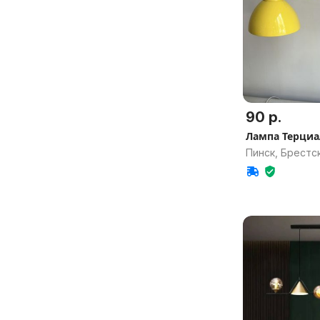
90 р.
Лампа Терциа
Пинск, Брестск