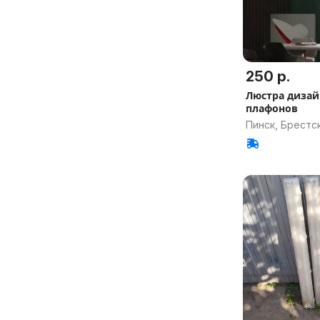
250 р.
Люстра дизайн
плафонов
Пинск, Брестск