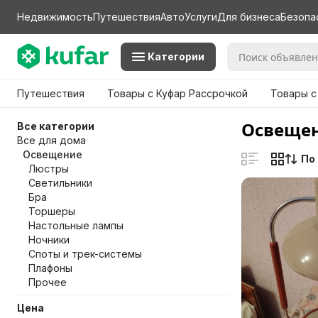
Недвижимость
Путешествия
Авто
Услуги
Для бизнеса
Безопа
Категории
Путешествия
Товары с Куфар Рассрочкой
Товары с
Освещен
Все категории
Все для дома
Освещение
По
Люстры
Светильники
Бра
Торшеры
Настольные лампы
Ночники
Споты и трек-системы
Плафоны
Прочее
Цена