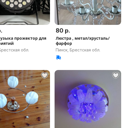
.
80 р.
узыка прожектор для
Люстра , метал/хрусталь/
риятий
фарфор
Брестская обл.
Пинск, Брестская обл.