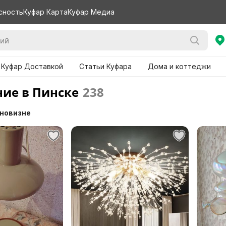
сность
Куфар Карта
Куфар Медиа
 Куфар Доставкой
Статьи Куфара
Дома и коттеджи
ие в Пинске
238
 новизне