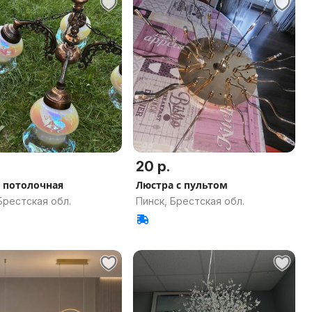
20 р.
 потолочная
Люстра с пультом
Брестская обл.
Пинск, Брестская обл.