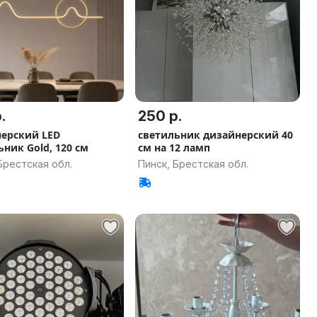
.
250 р.
ерский LED
светильник дизайнерский 40
ьник Gold, 120 см
см на 12 ламп
Брестская обл.
Пинск, Брестская обл.