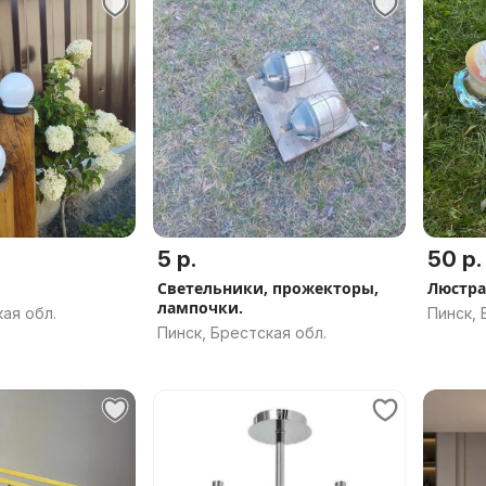
5 р.
50 р.
Светельники, прожекторы,
Люстра
лампочки.
ая обл.
Пинск, 
Пинск, Брестская обл.