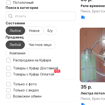
Потолочный
Реле времени 
Поиск в категории
Пинск, Брестск
Состояние
Любое
Новое
Б/у
Продавец
Любой
Частное лицо
Компания
Распродажа на Куфаре
Товары с Куфар Доставкой
Товары с Куфар Оплатой
Только с фото
35 р.
Только с видео
Люстра потол
Возможен обмен
Пинск, Брестск