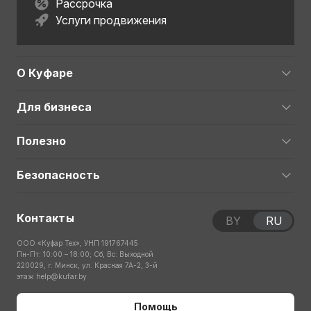
Рассрочка
Услуги продвижения
О Куфаре
Для бизнеса
Полезно
Безопасность
Контакты
BY
RU
ООО «Куфар Тех», УНП 191767445
Пн-Пт: 10:00 – 18:00; Сб, Вс: Выходной
220029, г. Минск, ул. Красная 7А-2, 3-й
этаж
help@kufar.by
Помощь