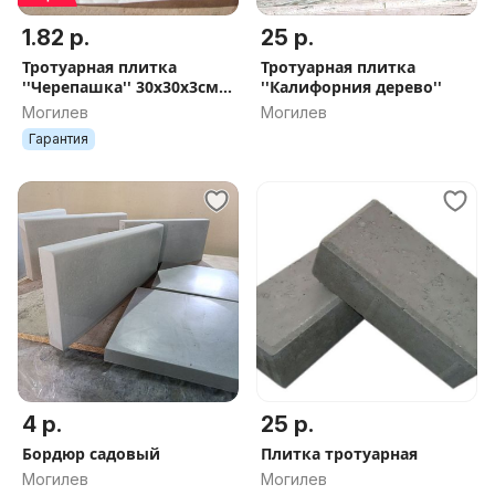
1.82 р.
25 р.
Тротуарная плитка
Тротуарная плитка
''Черепашка'' 30х30х3см.
''Калифорния дерево''
серая. Рассрочка без %.
Могилев
Могилев
Гарантия
4 р.
25 р.
Бордюр садовый
Плитка тротуарная
Могилев
Могилев