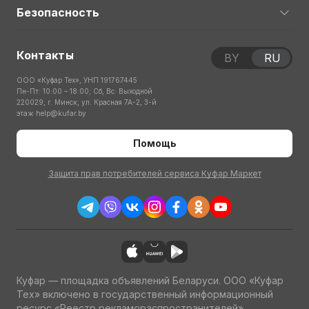
Безопасность
Контакты
BY
RU
ООО «Куфар Тех», УНП 191767445
Пн-Пт: 10:00 – 18:00; Сб, Вс: Выходной
220029, г. Минск, ул. Красная 7А-2, 3-й
этаж
help@kufar.by
Помощь
Защита прав потребителей сервиса Куфар Маркет
Куфар — площадка объявлений Беларуси. ООО «Куфар
Тех» включено в государственный информационный
ресурс «Реестр рекламораспространителей»