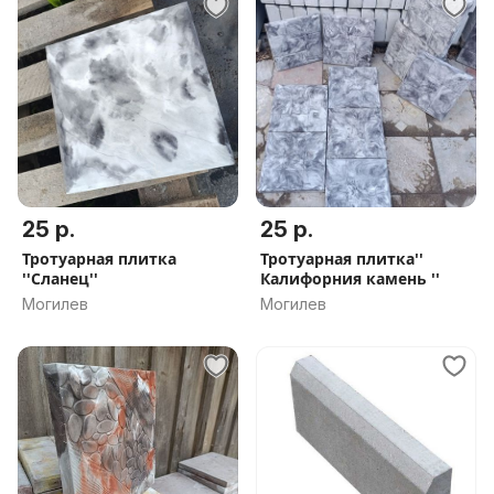
25 р.
25 р.
Тротуарная плитка
Тротуарная плитка''
''Сланец''
Калифорния камень ''
Могилев
Могилев