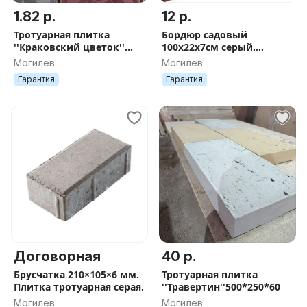
1.82 р.
12 р.
Тротуарная плитка
Бордюр садовый
''Краковский цветок''
100х22х7см серый.
30х30х3см. серая.
Рассрочка без %.
Могилев
Могилев
Рассрочка без %.
Гарантия
Гарантия
Договорная
40 р.
Брусчатка 210×105×6 мм.
Тротуарная плитка
Плитка тротуарная серая.
''Травертин''500*250*60
Могилев
Могилев