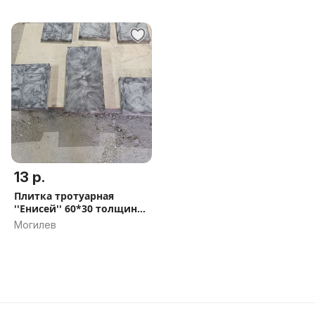
13 р.
Плитка тротуарная
''Енисей'' 60*30 толщина
6см
Могилев