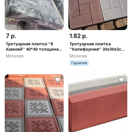
7 р.
1.82 р.
Тротуарная плитка ''8
Тротуарная плитка
Камней'' 40*40 толщина
''Калифорния'' 30х30х3см.
5см
серая. Рассрочка без %.
Могилев
Могилев
Гарантия