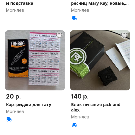
и подставка
ресниц Mary Kay, новые,
оригинал
Могилев
Могилев
20 р.
140 р.
Картриджи для тату
Блок питания jack and
alex
Могилев
Могилев