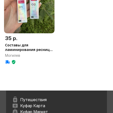
35 р.
Составы для
ламинирования ресниц и
бровей
Могилев
Путешествия
Куфар Карта
Куфар Маркет