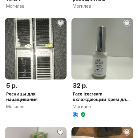
Могилев
Могилев
5 р.
32 р.
Ресницы для
Face icecream
наращивания
охлаждающий крем для
татуажа
Могилев
Могилев