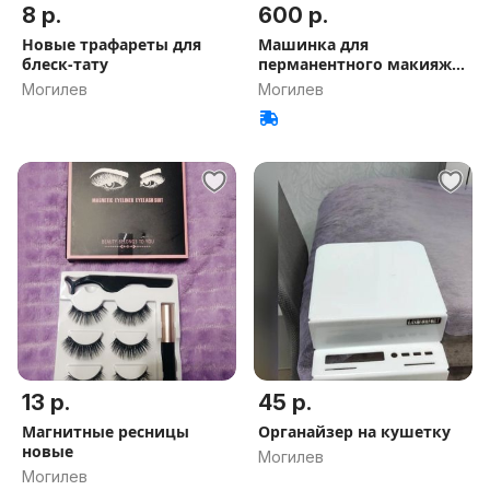
8 р.
600 р.
Новые трафареты для
Машинка для
блеск-тату
перманентного макияжа
и тату
Могилев
Могилев
13 р.
45 р.
Магнитные ресницы
Органайзер на кушетку
новые
Могилев
Могилев