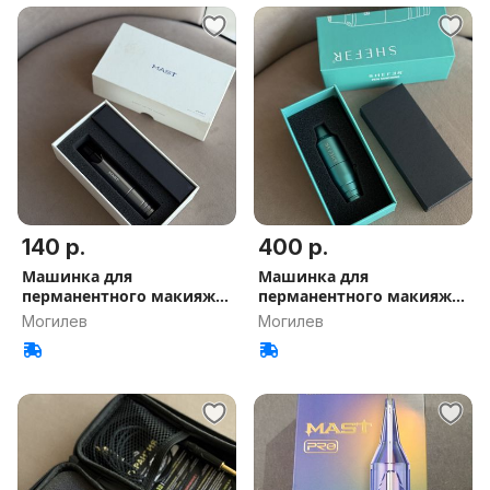
140 р.
400 р.
Машинка для
Машинка для
перманентного макияжа
перманентного макияжа
Mast
Shefer
Могилев
Могилев