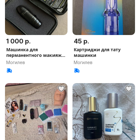
1 000 р.
45 р.
Машинка для
Картриджи для тату
перманентного макияжа
машинки
Tina
Могилев
Могилев