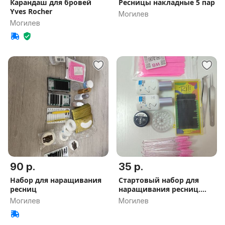
Карандаш для бровей
Ресницы накладные 5 пар
Yves Rocher
Могилев
Могилев
90 р.
35 р.
Набор для наращивания
Стартовый набор для
ресниц
наращивания ресниц.
(Без клея)
Могилев
Могилев