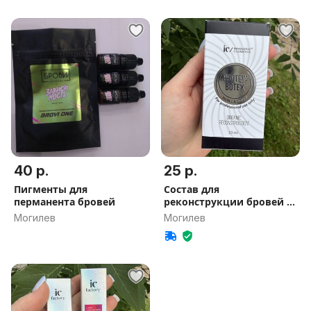
40 р.
25 р.
Пигменты для
Состав для
перманента бровей
реконструкции бровей и
ресниц
Могилев
Могилев