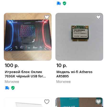
100 р.
10 р.
Игровой блок Оклик
Модель wi-fi Atheros
703GK чёрный USB for
AR5B95
gamer LED.
Могилев
Могилев