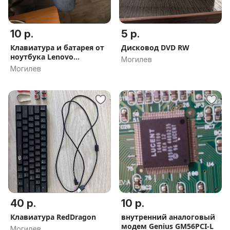
10 р.
5 р.
Клавиатура и батарея от
Дисковод DVD RW
ноутбука Lenovo
Могилев
Ideapad330
Могилев
40 р.
10 р.
Клавиатура RedDragon
внутренний аналоговый
модем Genius GM56PCI-L
Могилев