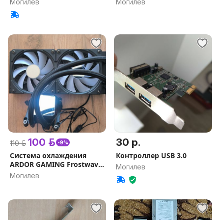
Могилев
Могилев
100 р.
30 р.
110 р.
-9%
Система охлаждения
Контроллер USB 3.0
ARDOR GAMING Frostwave
Могилев
240 SS
Могилев