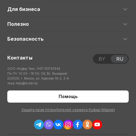
Для бизнеса
Полезно
Безопасность
Контакты
BY
RU
ООО «Куфар Тех», УНП 191767445
Пн-Пт: 10:00 – 18:00; Сб, Вс: Выходной
220029, г. Минск, ул. Красная 7А-2, 3-й
этаж
help@kufar.by
Помощь
Защита прав потребителей сервиса Куфар Маркет