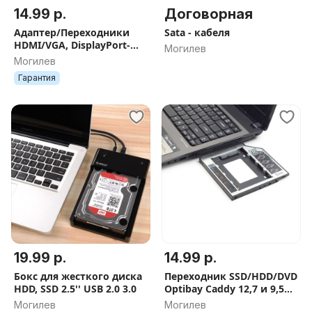
14.99 р.
Договорная
Адаптер/Переходники
Sata - кабеля
HDMI/VGA, DisplayPort-
Могилев
VGA, HDMI-DVI, DVI -
Могилев
HDMI, VGA-HDMI
Гарантия
19.99 р.
14.99 р.
Бокс для жесткого диска
Переходник SSD/HDD/DVD
HDD, SSD 2.5'' USB 2.0 3.0
Optibay Caddy 12,7 и 9,5
мм
Могилев
Могилев