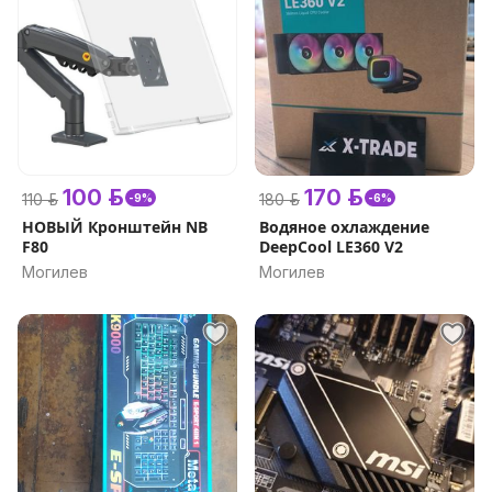
100 р.
170 р.
110 р.
180 р.
-9%
-6%
НОВЫЙ Кронштейн NB
Водяное охлаждение
F80
DeepCool LE360 V2
Могилев
Могилев