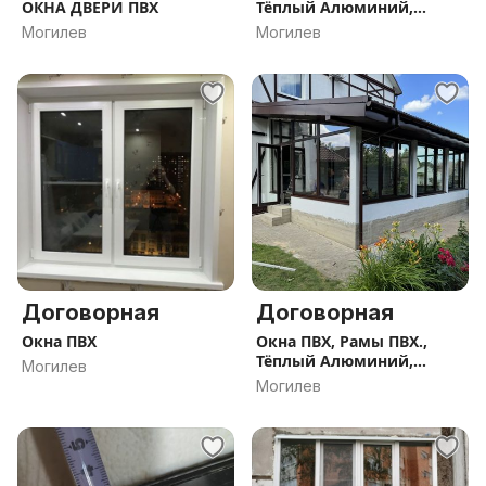
ОКНА ДВЕРИ ПВХ
Тёплый Алюминий,
Остекление Террас ,
Могилев
Могилев
Пристроек
Договорная
Договорная
Окна ПВХ
Окна ПВХ, Рамы ПВХ.,
Тёплый Алюминий,
Могилев
Остекление Террас ,
Могилев
Пристроек