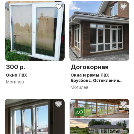
300 р.
Договорная
Окно ПВХ
Окна и рамы ПВХ
Брусбокс, Остекление
Могилев
Террас , Пристроек,
Могилев
Лоджий, Домов.