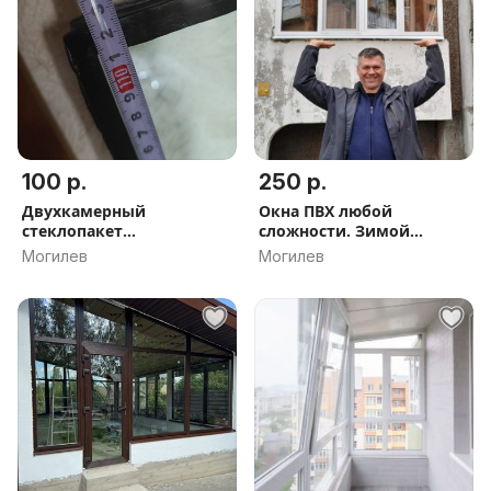
100 р.
250 р.
Двухкамерный
Окна ПВХ любой
стеклопакет
сложности. Зимой
(трёхслойный)
дешевле и быстрей.
Могилев
Могилев
Доставка установка