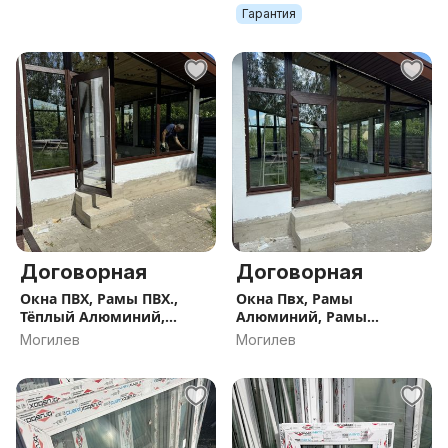
Гарантия
Договорная
Договорная
Окна ПВХ, Рамы ПВХ.,
Окна Пвх, Рамы
Тёплый Алюминий,
Алюминий, Рамы
Остекление Террас ,
Балконные ПВХ.
Могилев
Могилев
Пристроек. Частные
Остекление Террас,
дома. Квартиры
Пристроек, Веранд