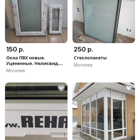
150 р.
250 р.
Окна ПВХ новые.
Стеклопакеты
Уцененные. Неликвид.
Могилев
Присылайте желаемые
Могилев
размеры.