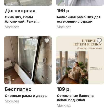
Договорная
199 р.
Окна Пвх, Рамы
Балконная рама ПВХ для
Алюминий, Рамы
остекления лоджии
Балконные ПВХ.
Могилев
Могилев
Остекление Террас,
Пристроек, Веранд
Бесплатно
189 р.
Оконные рамы и дверь
Остекление балкона
Rehau под ключ
Могилев
Могилев