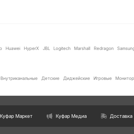
o
Huawei
HyperX
JBL
Logitech
Marshall
Redragon
Samsun
Внутриканальные
Детские
Диджейские
Игровые
Монито
Куфар Маркет
Куфар Медиа
Доставка