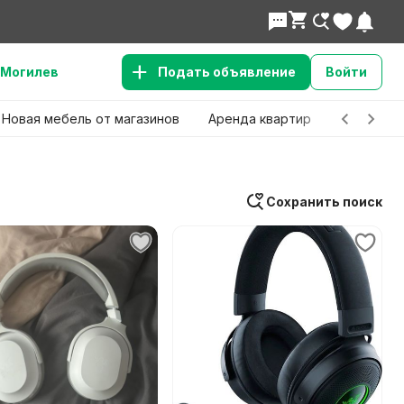
Могилев
Подать объявление
Войти
Новая мебель от магазинов
Аренда квартир
Детские 
Сохранить поиск