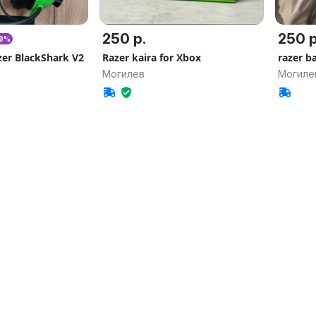
250 р.
250 р
-9%
r BlackShark V2
Razer kaira for Xbox
razer b
Могилев
Могиле