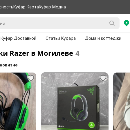
сность
Куфар Карта
Куфар Медиа
 Куфар Доставкой
Статьи Куфара
Дома и коттеджи
и Razer в Могилеве
4
 новизне