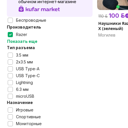
обычном интернет-магазине
100 р.
110 р.
Беспроводные
Наушники Raze
Производитель
X (зеленый)
Razer
Могилев
Показать еще
Тип разъема
3.5 мм
2x3.5 мм
USB Type-A
USB Type-C
Lightning
6.3 мм
microUSB
Назначение
Игровые
Спортивные
Мониторные