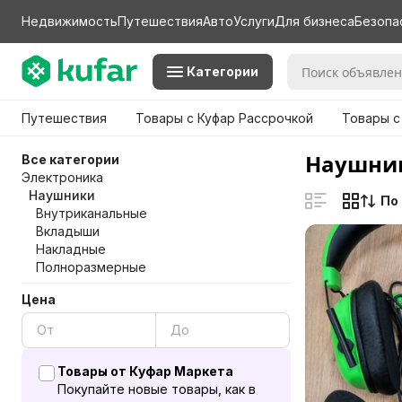
Недвижимость
Путешествия
Авто
Услуги
Для бизнеса
Безопа
Категории
Путешествия
Товары с Куфар Рассрочкой
Товары с
Наушник
Все категории
Электроника
Наушники
По
Внутриканальные
Вкладыши
Накладные
Полноразмерные
Цена
Товары от Куфар Маркета
Покупайте новые товары, как в