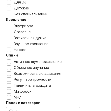
Для DJ
Детские
Без специализации
Крепление
Внутри уха
Оголовье
Затылочная дужка
Заушное крепление
На шее
Опции
Активное шумоподавление
Объемное звучание
Возможность складывания
Регулятор громкости
Пыле- и влагозащита
Микрофон
NFC
Поиск в категории