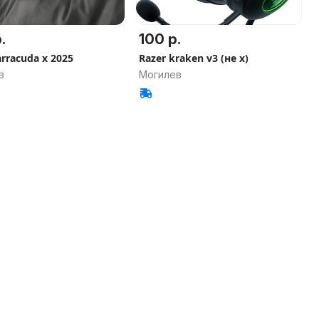
.
100 р.
arracuda x 2025
Razer kraken v3 (не х)
в
Могилев