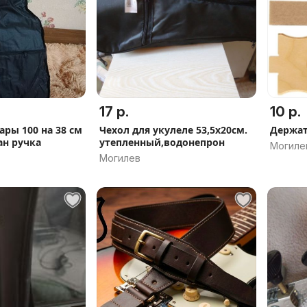
17 р.
10 р.
ары 100 на 38 см
Чехол для укулеле 53,5х20см.
Держат
н ручка
утепленный,водонепрон
Могиле
Могилев