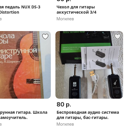
ая педаль NUX DS-3
Чехол для гитары
Distortion
аккустической 3/4
в
Могилев
80 р.
рунная гитара. Школа
Беспроводная аудио система
Самоучитель.
для гитары, бас-гитары.
в
Могилев