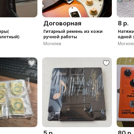
Договорная
8 р.
мры(
Гитарный ремень из кожи
Натяжи
плотный)
ручной работы
одной 
Могилев
Могиле
5 р.
80 р.