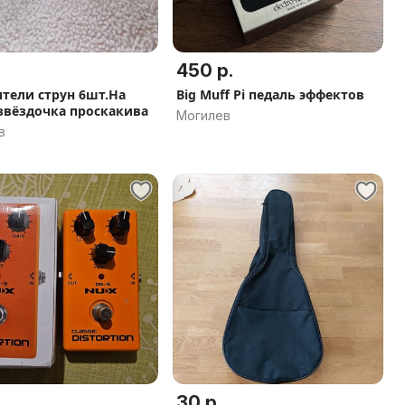
450 р.
тели струн 6шт.На
Big Muff Pi педаль эффектов
звёздочка проскакива
Могилев
в
30 р.