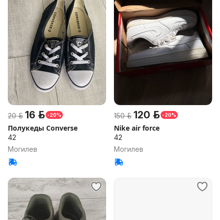
16 р.
120 р.
20 р.
150 р.
-20%
-20%
Полукеды Converse
Nike air force
42
42
Могилев
Могилев