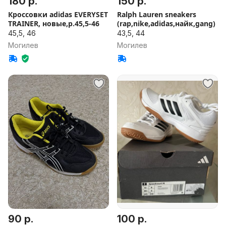
180 р.
150 р.
Кроссовки adidas EVERYSET
Ralph Lauren sneakers
TRAINER, новые,р.45,5-46
(rap,nike,adidas,найк,gang)
45,5, 46
43,5, 44
Могилев
Могилев
90 р.
100 р.