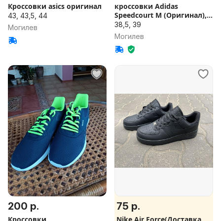
Кроссовки asics оригинал
кроссовки Adidas
Speedcourt M (Оригинал),
43, 43,5, 44
р. 39.5
38,5, 39
Могилев
Могилев
200 р.
75 р.
Кроссовки
Nike Air Force(Доставка