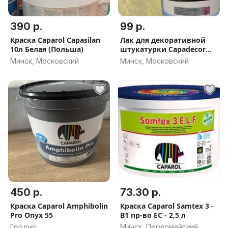
390 р.
99 р.
Краска Caparol Capasilan
Лак для декоративной
10л Белая (Польша)
штукатурки Capadecor
DecoLasur Glanzend 2.5л
Минск, Московский
Минск, Московский
450 р.
73.30 р.
Краска Caparol Amphibolin
Краска Caparol Samtex 3 -
Pro Onyx 55
B1 пр-во EC - 2,5 л
Гродно
Минск, Первомайский