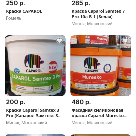
250 р.
285 р.
Краска CAPAROL
Краска Caparol Samtex 7
Pro 10л B-1 (Белая)
Гомель
Минск, Московский
200 р.
480 р.
Краска Caparol Samtex 3
Фасадная силиконовая
Pro (Капарол Замтекс 3
краска Caparol Muresko
Про) 10л Белая Акция
(Муреско) 10л (Польша)
Минск, Московский
Минск, Московский