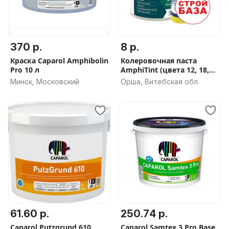
370 р.
8 р.
Краска Caparol Amphibolin
Колеровочная паста
Pro 10 л
AmphiTint (цвета 12, 18,
06, 08, 05, 00). Краска-
Минск, Московский
Орша, Витебская обл.
колер Альпина 500мл.
61.60 р.
250.74 р.
Caparol Putzgrund 610
Caparol Samtex 3 Pro Base