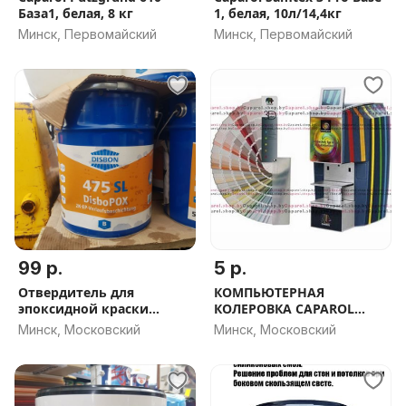
База1, белая, 8 кг
1, белая, 10л/14,4кг
Минск, Первомайский
Минск, Первомайский
99 р.
5 р.
Отвердитель для
КОМПЬЮТЕРНАЯ
эпоксидной краски
КОЛЕРОВКА CAPAROL
Disbopox 475 SL
COLOR EXSPRESS
Минск, Московский
Минск, Московский