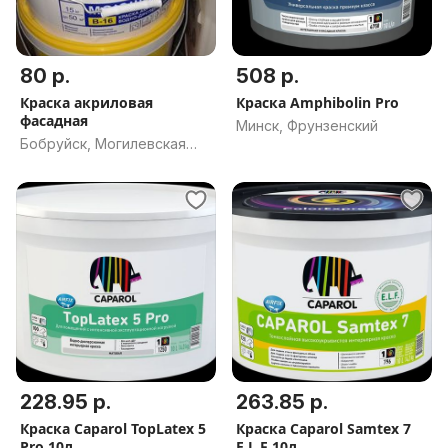
80 р.
508 р.
Краска акриловая
Краска Amphibolin Pro
фасадная
Минск, Фрунзенский
Бобруйск, Могилевская
обл.
228.95 р.
263.85 р.
Краска Caparol TopLatex 5
Краска Caparol Samtex 7
Pro 10л.
E.L.F 10л.