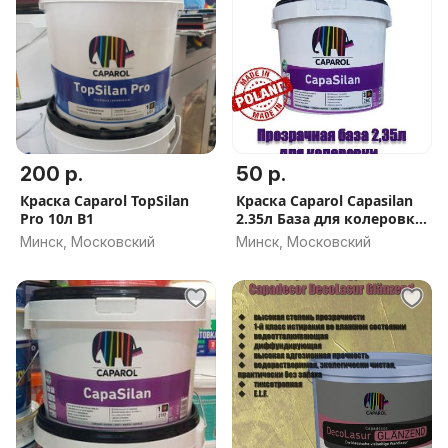
200 р.
50 р.
Краска Caparol TopSilan
Краска Caparol Capasilan
Pro 10л B1
2.35л База для колеровки
в насыщенные цвета
Минск, Московский
Минск, Московский
(Польша)