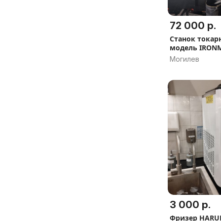
72 000 р.
Станок токар
модель IRONM
Могилев
3 000 р.
Фризер HARUK