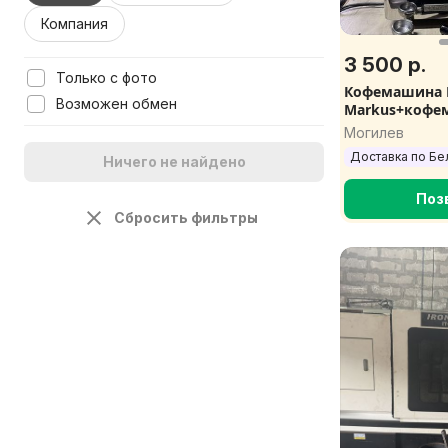
Компания
3 500 р.
Только с фото
Кофемашина 
Возможен обмен
Markus+кофем
комплек
Могилев
Доставка по Бе
Ничего не найдено
Поз
Сбросить фильтры