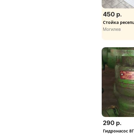
450 р.
Стойка ресеп
Могилев
290 р.
Гидронасос 8Г