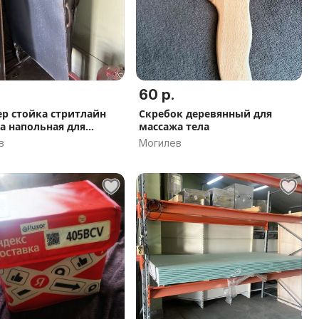
60 р.
р стойка стритлайн
Скребок деревянный для
а напольная для
массажа тела
мы
в
Могилев