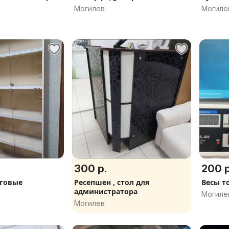
Могилев
Могиле
300 р.
200 р
рговые
Ресепшен , стол для
Весы т
администратора
Могиле
Могилев