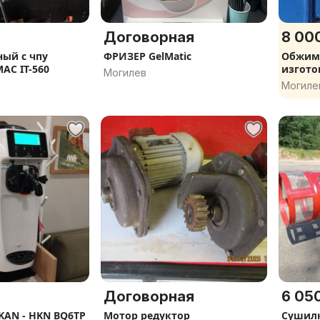
Договорная
8 000
ный с чпу
ФРИЗЕР GelMatic
Обжимн
AC IT-560
изгото
Могилев
Могиле
Договорная
6 050
AN - HKN BQ6TP
Мотор редуктор
Сушилк