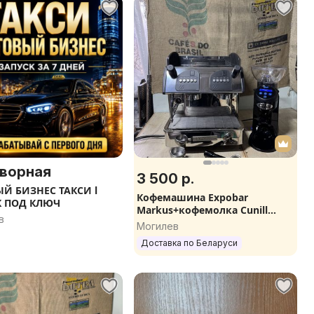
ворная
3 500 р.
Й БИЗНЕС ТАКСИ l
Кофемашина Expobar
К ПОД КЛЮЧ
Markus+кофемолка Cunill
в
комплек
Могилев
Доставка по Беларуси