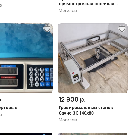
прямострочная швейная
в
машина
Могилев
.
12 900 р.
орговые
Гравировальный станок
Сауно 3К 140х80
в
Могилев