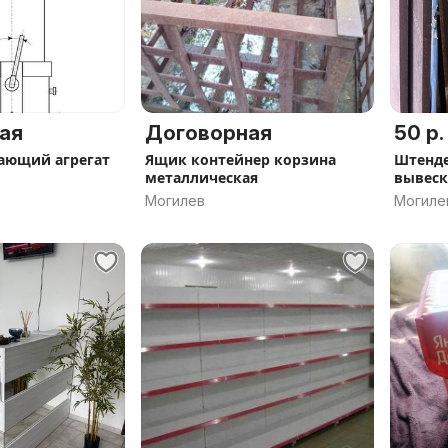
ая
Договорная
50 р.
ающий агрегат
Ящик контейнер корзина
Штенде
металлическая
вывеск
рекла
Могилев
Могиле