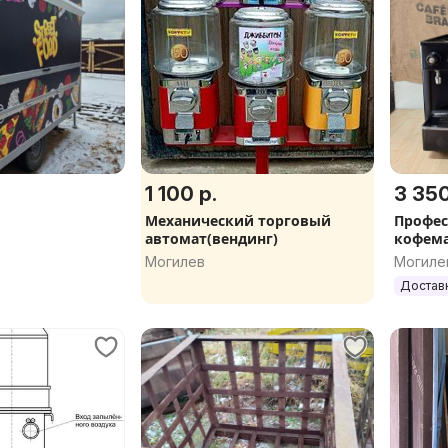
1 100 р.
3 350
Механический торговый
Профес
автомат(вендинг)
кофема
Могилев
Могиле
Достав