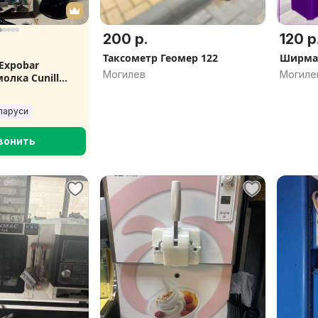
200 р.
120 р
Таксометр Геомер 122
Ширма
Expobar
Могилев
Могиле
олка Cunill
ларуси
вонить