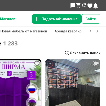
Могилев
Подать объявление
Войти
Новая мебель от магазинов
Аренда квартир
Детские 
е
1 283
Сохранить поиск