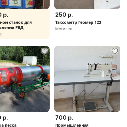
 р.
250 р.
ой станок для
Таксометр Геомер 122
вления РВД
Могилев
в
 р.
700 р.
а песка
Промышленная