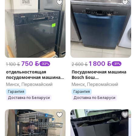
750 р.
1 800 р.
1 100 р.
2 600 р.
-32%
-31%
отдельностоящая
Посудомоечная машина
посудомоечная машина
Bosch Бош
GRESSEL UPB501
отдельностоящая черная
Минск, Первомайский
Минск, Первомайский
серебристая Serie 4
Гарантия
Гарантия
SMS4ENC06E
Доставка по Беларуси
Доставка по Беларуси