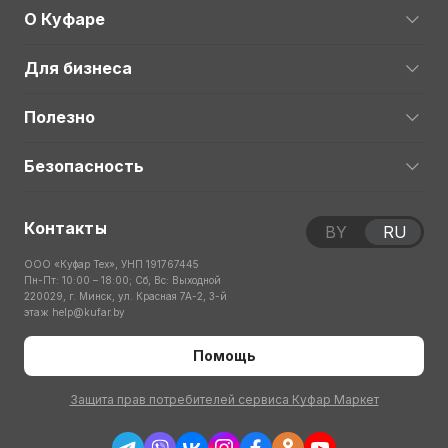
О Куфаре
Для бизнеса
Полезно
Безопасность
Контакты
BY
RU
ООО «Куфар Тех», УНП 191767445
Пн-Пт: 10:00 – 18:00; Сб, Вс: Выходной
220029, г. Минск, ул. Красная 7А-2, 3-й
этаж
help@kufar.by
Помощь
Защита прав потребителей сервиса Куфар Маркет