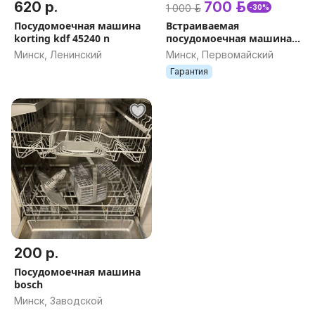
620 р.
700 р.
1 000 р.
-30%
Посудомоечная машина
Встраиваемая
korting kdf 45240 n
посудомоечная машина
Weissgauff BDW 4537
Минск, Ленинский
Минск, Первомайский
Гарантия
200 р.
Посудомоечная машина
bosch
Минск, Заводской