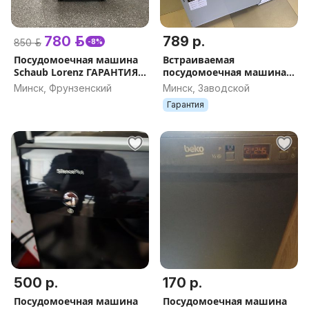
780 р.
789 р.
850 р.
-8%
Посудомоечная машина
Встраиваемая
Schaub Lorenz ГАРАНТИЯ
посудомоечная машина
ДОСТАВКА РАССРОЧКА
THOMSON DB30L73E04
Минск, Фрунзенский
Минск, Заводской
60см Французский бренд
Гарантия
500 р.
170 р.
Посудомоечная машина
Посудомоечная машина