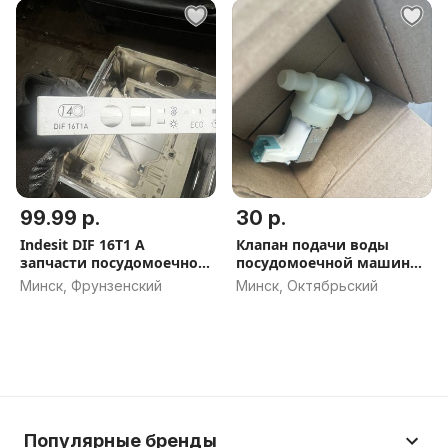
99.99 р.
30 р.
Indesit DIF 16T1 A
Клапан подачи воды
запчасти посудомоечной
посудомоечной машины
машины
индезит
Минск, Фрунзенский
Минск, Октябрьский
Популярные бренды