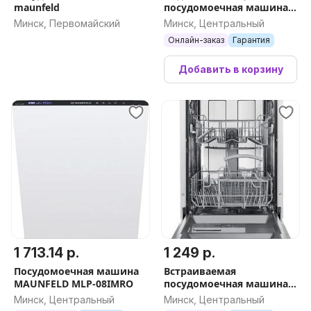
maunfeld
посудомоечная машина
MAUNFELD MWF08S
Минск, Первомайский
Минск, Центральный
Онлайн-заказ
Гарантия
Добавить в корзину
1 713.14 р.
1 249 р.
Посудомоечная машина
Встраиваемая
MAUNFELD MLP-08IMRO
посудомоечная машина
MAUNFELD MLP4249G02
Минск, Центральный
Минск, Центральный
Light Beam