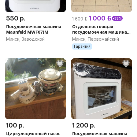
550 р.
1 000 р.
1 600 р.
-38%
Посудомоечная машина
Отдельностоящая
Maunfeld MWF07IM
посудомоечная машина
MAUNFELD MWF45230W
Минск, Заводской
Минск, Первомайский
Гарантия
100 р.
1 200 р.
Циркуляционный насос
Посудомоечная машина