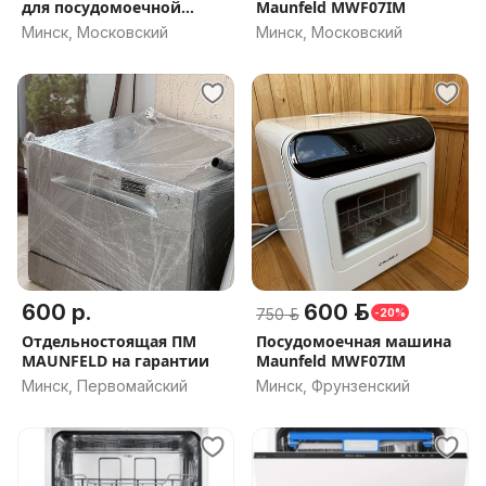
для посудомоечной
Maunfeld MWF07IM
машины
Минск, Московский
Минск, Московский
600 р.
600 р.
750 р.
-20%
Отдельностоящая ПМ
Посудомоечная машина
MAUNFELD на гарантии
Maunfeld MWF07IM
Минск, Первомайский
Минск, Фрунзенский