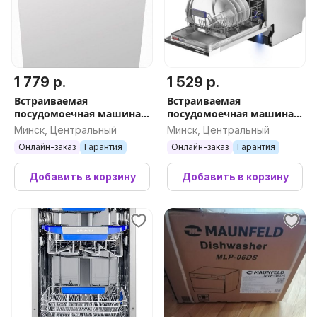
1 779 р.
1 529 р.
Встраиваемая
Встраиваемая
посудомоечная машина
посудомоечная машина
MAUNFELD MLP 08IM
MAUNFELD MLP-083D Light
Минск, Центральный
Минск, Центральный
Beam
Онлайн-заказ
Гарантия
Онлайн-заказ
Гарантия
Добавить в корзину
Добавить в корзину