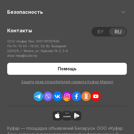
Безопасность
Контакты
BY
RU
ООО «Куфар Тех», УНП 191767445
Пн-Пт: 10:00 – 18:00; Сб, Вс: Выходной
220029, г. Минск, ул. Красная 7А-2, 3-й
этаж
help@kufar.by
Помощь
Защита прав потребителей сервиса Куфар Маркет
Куфар — площадка объявлений Беларуси. ООО «Куфар