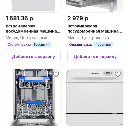
1 681.36 р.
2 979 р.
Встраиваемая
Встраиваемая
посудомоечная машина
посудомоечная машина
MAUNFELD MLP-08IMRO
MAUNFELD MLP60330T
Минск, Центральный
Минск, Центральный
Smart Beam Inverter
Онлайн-заказ
Гарантия
Онлайн-заказ
Гарантия
Добавить в корзину
Добавить в корзину