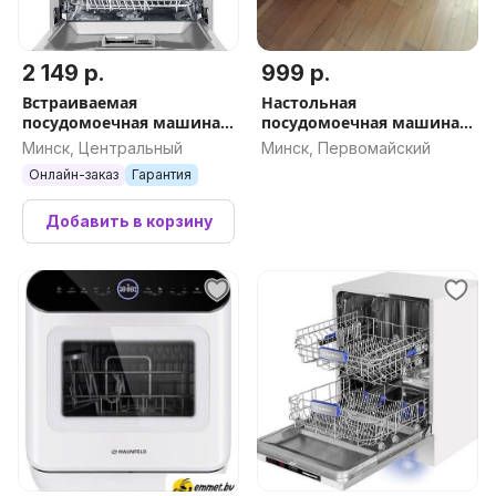
2 149 р.
999 р.
Встраиваемая
Настольная
посудомоечная машина
посудомоечная машина
MAUNFELD MLP45331T
MAUNFELD MLP-06DS
Минск, Центральный
Минск, Первомайский
Light Beam Wi-Fi
Онлайн-заказ
Гарантия
Добавить в корзину