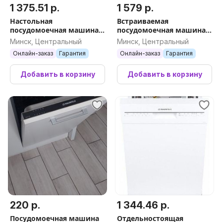
1 375.51 р.
1 579 р.
Настольная
Встраиваемая
посудомоечная машина
посудомоечная машина
MAUNFELD MWF07IM
MAUNFELD MLP-122D Light
Минск, Центральный
Минск, Центральный
Beam
Онлайн-заказ
Гарантия
Онлайн-заказ
Гарантия
Добавить в корзину
Добавить в корзину
220 р.
1 344.46 р.
Посудомоечная машина
Отдельностоящая