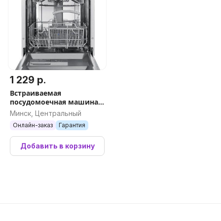
1 229 р.
Встраиваемая
посудомоечная машина
MAUNFELD MLP4529A01
Минск, Центральный
Light Beam
Онлайн-заказ
Гарантия
Добавить в корзину