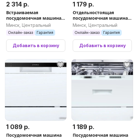
2 314 р.
1 179 р.
Встраиваемая
Отдельностоящая
посудомоечная машина
посудомоечная машина
MAUNFELD MLP45330T
MAUNFELD MLP-06DW
Минск, Центральный
Минск, Центральный
Smart Beam Inverter Wi-Fi
Онлайн-заказ
Гарантия
Онлайн-заказ
Гарантия
Добавить в корзину
Добавить в корзину
1 089 р.
1 189 р.
Посудомоечная машина
Посудомоечная машина