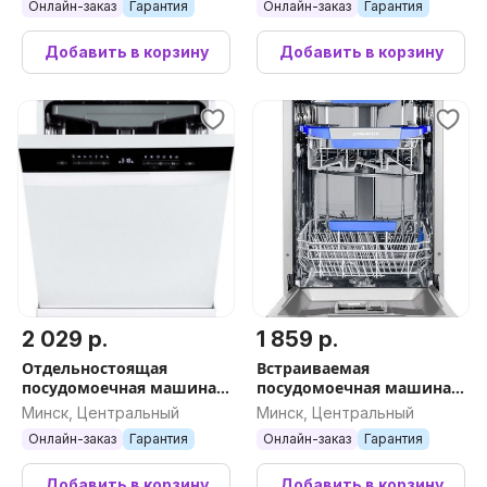
Онлайн-заказ
Гарантия
Онлайн-заказ
Гарантия
Добавить в корзину
Добавить в корзину
2 029 р.
1 859 р.
Отдельностоящая
Встраиваемая
посудомоечная машина
посудомоечная машина
MAUNFELD MWF60331W
MAUNFELD MLP45230
Минск, Центральный
Минск, Центральный
Inverter
Light Beam Inverter Wi-Fi
Онлайн-заказ
Гарантия
Онлайн-заказ
Гарантия
Добавить в корзину
Добавить в корзину