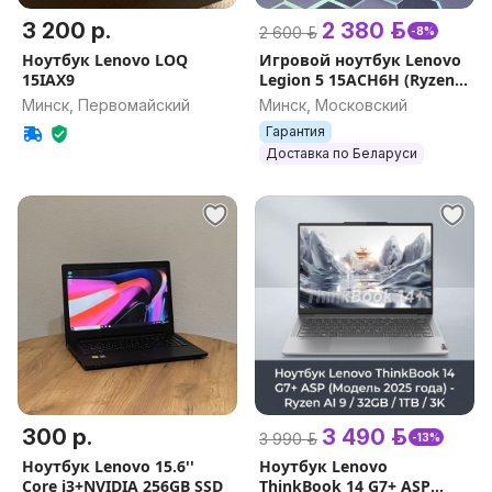
3 200 р.
2 380 р.
2 600 р.
-8%
Ноутбук Lenovo LOQ
Игровой ноутбук Lenovo
15IAX9
Legion 5 15ACH6H (Ryzen
5/16GB/RTX 3060,
Минск, Первомайский
Минск, Московский
130Вт/165Гц)
Гарантия
Доставка по Беларуси
300 р.
3 490 р.
3 990 р.
-13%
Ноутбук Lenovo 15.6''
Ноутбук Lenovo
Core i3+NVIDIA 256GB SSD
ThinkBook 14 G7+ ASP