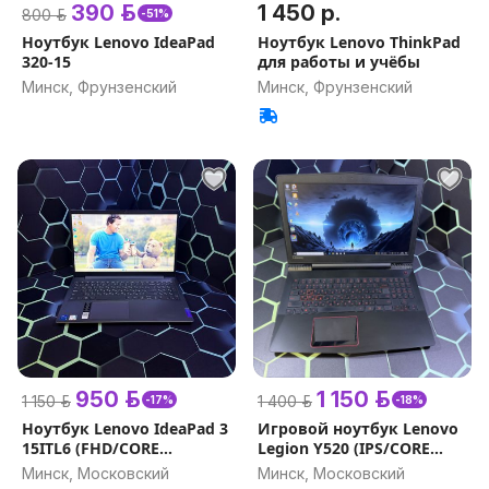
390 р.
1 450 р.
800 р.
-51%
Ноутбук Lenovo IdeaPad
Ноутбук Lenovo ThinkPad
320-15
для работы и учёбы
Минск, Фрунзенский
Минск, Фрунзенский
950 р.
1 150 р.
1 150 р.
1 400 р.
-17%
-18%
Ноутбук Lenovo IdeaPad 3
Игровой ноутбук Lenovo
15ITL6 (FHD/CORE
Legion Y520 (IPS/CORE
I5/8GB/SSD 256GB/Iris Xe
I5/16GB/GTX 1050)
Минск, Московский
Минск, Московский
Graphics)