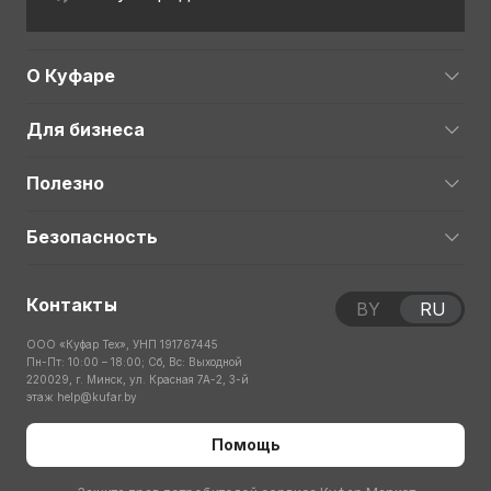
О Куфаре
Для бизнеса
Полезно
Безопасность
Контакты
BY
RU
ООО «Куфар Тех», УНП 191767445
Пн-Пт: 10:00 – 18:00; Сб, Вс: Выходной
220029, г. Минск, ул. Красная 7А-2, 3-й
этаж
help@kufar.by
Помощь