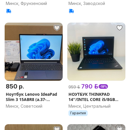
Минск, Фрунзенский
Минск, Заводской
850 р.
790 р.
959 р.
-18%
Ноутбук Lenovo IdeaPad
НОУТБУК THINKPAD
Slim 3 15ABR8 (а.37-
14''/INTEL CORE i5/8GB
051062)
DDR4/SSD 256GB/
Минск, Советский
Минск, Центральный
ГАРАНТИЯ/ДОСТАВКА
Гарантия