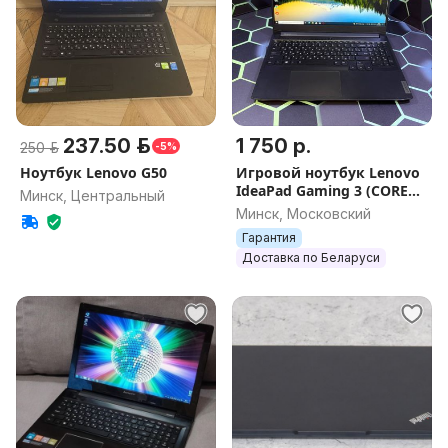
237.50 р.
1 750 р.
250 р.
-5%
Ноутбук Lenovo G50
Игровой ноутбук Lenovo
IdeaPad Gaming 3 (CORE
Минск, Центральный
I5/ 120Гц/ 16GB/RTX 3050)
Минск, Московский
Гарантия
Доставка по Беларуси