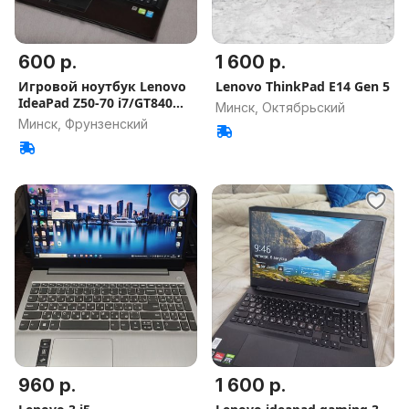
600 р.
1 600 р.
Игровой ноутбук Lenovo
Lenovo ThinkPad E14 Gen 5
IdeaPad Z50-70 i7/GT840
Минск, Октябрьский
4Gb
Минск, Фрунзенский
960 р.
1 600 р.