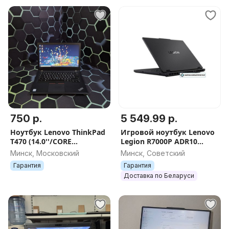
750 р.
5 549.99 р.
Ноутбук Lenovo ThinkPad
Игровой ноутбук Lenovo
T470 (14.0''/CORE
Legion R7000P ADR10
I5/8GB/256GB SSD/Intel HD
83LT0023CD
Минск, Московский
Минск, Советский
Graphics 520)
Гарантия
Гарантия
Доставка по Беларуси