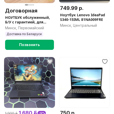
749.99 р.
Договорная
Ноутбук Lenovo IdeaPad
НОУТБУК обслуженный,
S340-15IML 81NA009FRE
Б/У с гарантией, для
Минск, Центральный
работы, учёбы, офиса
Минск, Первомайский
Доставка по Беларуси
Позвонить
1 680 р.
750 р.
1 900 р.
-12%