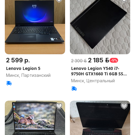
2 599 р.
2 185 р.
2 300 р.
-5%
Lenovo Legion 5
Lenovo Legion Y540 i7-
9750H GTX1660 Ti 6GB SSD
Минск, Партизанский
512
Минск, Центральный