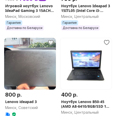
Игровой ноутбук Lenovo
Ноутбук Lenovo Ideapad 3
IdeaPad Gaming 3 15ACH6
15ITL05 (Intel Core i3-
(RYZEN 5/16GB/RTX
1115G4/8GB/SSD 512Gb)
Минск, Московский
Минск, Центральный
2050/144Гц)
Гарантия
Гарантия
Доставка по Беларуси
Доставка по Беларуси
800 р.
400 р.
Lenovo ideapad 3
Ноутбук Lenovo B50-45
(AMD A8-6410/8GB/SSD 120
Минск, Советский
Gb/Radeon R5 + HD 8500M)
Минск, Центральный
безнал опт леново