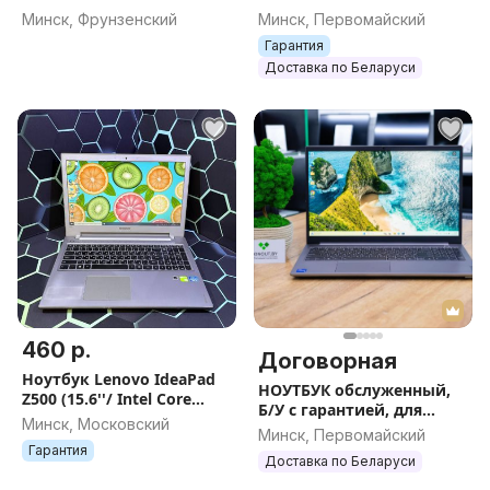
(Модель 2025 года) -
Минск, Фрунзенский
Минск, Первомайский
Ryzen AI 9 365 / 32GB / 1TB
Гарантия
/ 3K
Доставка по Беларуси
460 р.
Договорная
Ноутбук Lenovo IdeaPad
НОУТБУК обслуженный,
Z500 (15.6''/ Intel Core
Б/У с гарантией, для
i3/6GB/ GeForce GT 740M)
Минск, Московский
работы, учёбы, офиса
Минск, Первомайский
Гарантия
Доставка по Беларуси