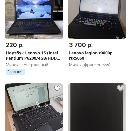
220 р.
3 700 р.
Ноутбук Lenovo 15 (Intel
Lenovo legion r9000p
Pentium P6200/4GB/HDD
rtx5060
320 Gb)
Минск, Центральный
Минск, Фрунзенский
Гарантия