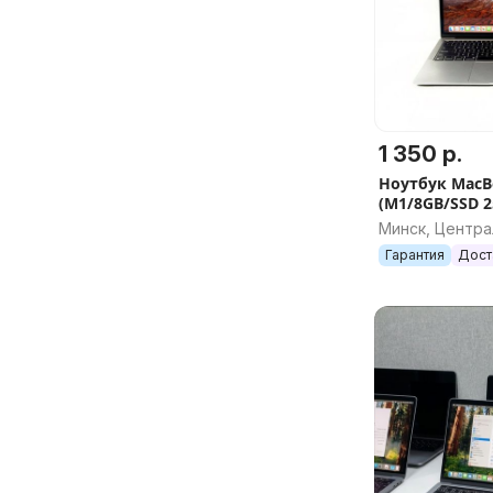
1 350 р.
Ноутбук MacBo
(M1/8GB/SSD 2
опт макбук ма
Минск, Центр
Гарантия
Дост