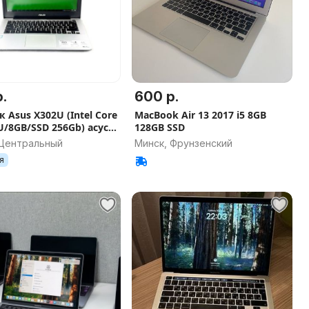
.
600 р.
 Asus X302U (Intel Core
MacBook Air 13 2017 i5 8GB
U/8GB/SSD 256Gb) асус
128GB SSD
 пвз вб озон wb ozon
 Центральный
Минск, Фрунзенский
я