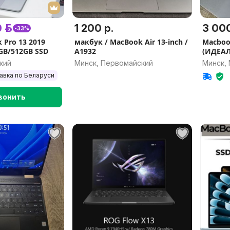
 р.
1 200 р.
3 000
-33%
 Pro 13 2019
макбук / MacBook Air 13-inch /
Macbook
6GB/512GB SSD
A1932
(ИДЕАЛ
кий
Минск, Первомайский
Минск,
авка по Беларуси
вонить