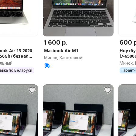
1 600 р.
600 р
ok Air 13 2020
Macbook Air M1
Ноутбук
56Gb) безнал
i7-6500
Минск, Заводской
к apple
безнал
альный
Минск,
авка по Беларуси
Гаранти