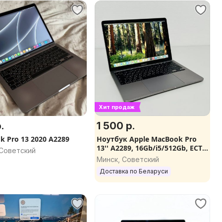
Хит продаж
.
1 500 р.
k Pro 13 2020 A2289
Ноутбук Apple MacBook Pro
13'' А2289, 16Gb/i5/512Gb, ЕСТЬ
 Советский
ВЫБОР
Минск, Советский
Доставка по Беларуси