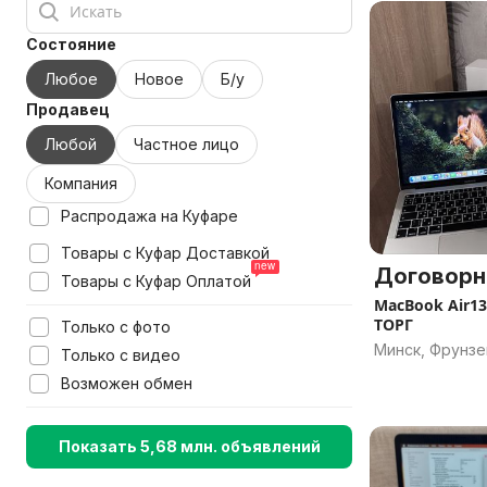
Состояние
Любое
Новое
Б/у
Продавец
Любой
Частное лицо
Компания
Распродажа на Куфаре
Товары с Куфар Доставкой
Договорн
Товары с Куфар Оплатой
MacBook Air1
ТОРГ
Только с фото
Минск, Фрунзе
Только с видео
Возможен обмен
Показать 5,68 млн. объявлений