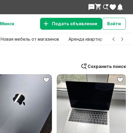
Минск
Подать объявление
Войти
Новая мебель от магазинов
Аренда квартир
Детские 
Сохранить поиск