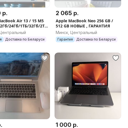
 р.
2 065 р.
acBook Air 13 / 15 M5
Apple MacBook Neo 256 GB /
12Гб/24Гб/1ТБ/32Гб/2Тб
512 GB НОВЫЕ , ГАРАНТИЯ
овый, Гарантия.
 Центральный
Минск, Центральный
я
Доставка по Беларуси
Гарантия
Доставка по Беларуси
.
1 000 р.