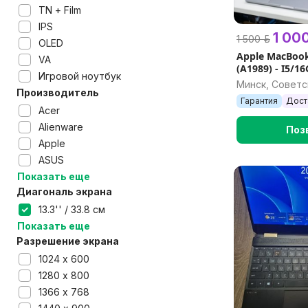
TN + Film
IPS
1 000
1 500 р.
OLED
Apple MacBook
VA
(A1989) - I5/1
Игровой ноутбук
Минск, Советс
Производитель
Гарантия
Дост
Acer
Alienware
Поз
Apple
ASUS
Показать еще
Диагональ экрана
13.3'' / 33.8 см
Показать еще
Разрешение экрана
1024 х 600
1280 х 800
1366 х 768