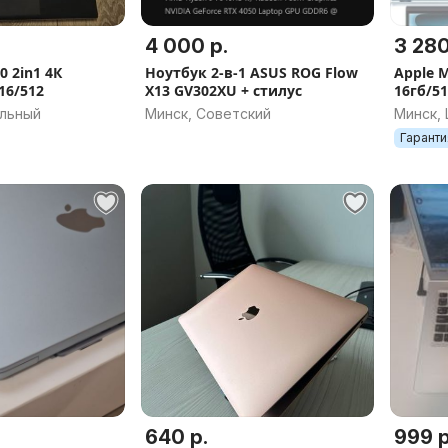
4 000 р.
3 280
0 2in1 4К
Ноутбук 2-в-1 ASUS ROG Flow
Apple M
16/512
X13 GV302XU + стилус
16гб/5
2026 Н
альный
Минск, Советский
Минск,
Гаранти
640 р.
999 р