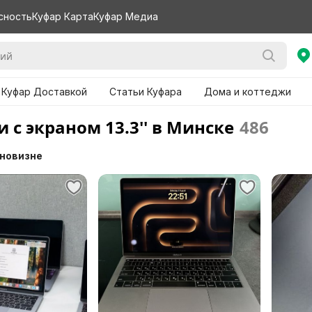
сность
Куфар Карта
Куфар Медиа
 Куфар Доставкой
Статьи Куфара
Дома и коттеджи
 с экраном 13.3'' в Минске
486
 новизне