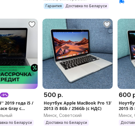
Гарантия
Доставка по Беларуси
500 р.
600 р
-9%
'' 2019 года i5 /
Ноутбук Apple MacBook Pro 13’
Ноутбу
ace Gray с
2013 i5 8Gb / 256Gb (с НДС)
2015 i5
рассрочкой
альный
Минск, Советский
Минск,
авка по Беларуси
Доставка по Беларуси
Достав