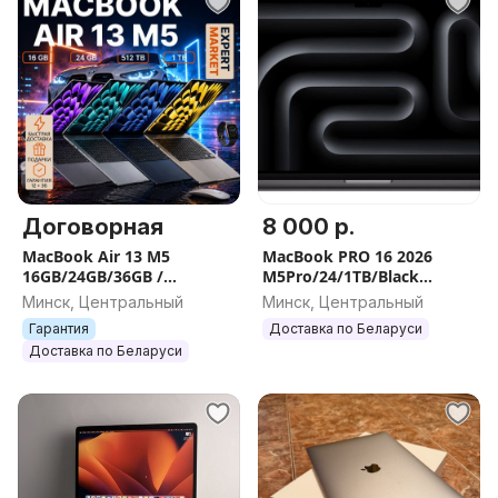
Договорная
8 000 р.
MacBook Air 13 M5
MacBook PRO 16 2026
16GB/24GB/36GB /
M5Pro/24/1TB/Black
512GB/1TB/2TB НОВЫЕ ,
NEW/OPEN BOX. Apple.
Минск, Центральный
Минск, Центральный
ГАРАНТИЯ
Эпл
Гарантия
Доставка по Беларуси
Доставка по Беларуси