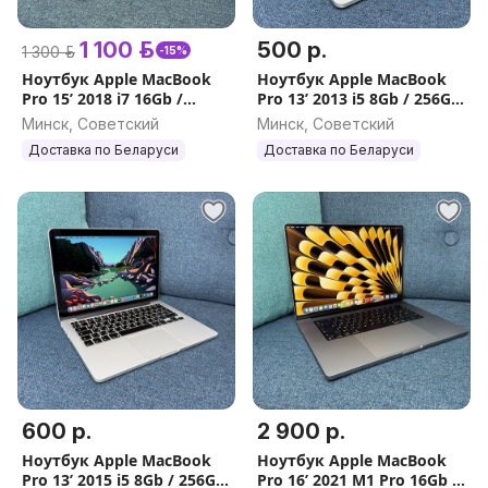
1 100 р.
500 р.
1 300 р.
-15%
Ноутбук Apple MacBook
Ноутбук Apple MacBook
Pro 15’ 2018 i7 16Gb /
Pro 13’ 2013 i5 8Gb / 256Gb
512Gb (с НДС)
(с НДС)
Минск, Советский
Минск, Советский
Доставка по Беларуси
Доставка по Беларуси
600 р.
2 900 р.
Ноутбук Apple MacBook
Ноутбук Apple MacBook
Pro 13’ 2015 i5 8Gb / 256Gb
Pro 16’ 2021 M1 Pro 16Gb /