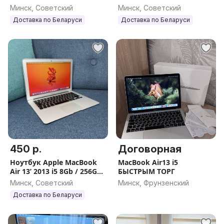
(с НДС)
512Gb (с НДС)
Минск, Советский
Минск, Советский
Доставка по Беларуси
Доставка по Беларуси
450 р.
Договорная
Ноутбук Apple MacBook
MacBook Air13 i5
Air 13’ 2013 i5 8Gb / 256Gb
БЫСТРЫМ ТОРГ
(с НДС)
Минск, Советский
Минск, Фрунзенский
Доставка по Беларуси