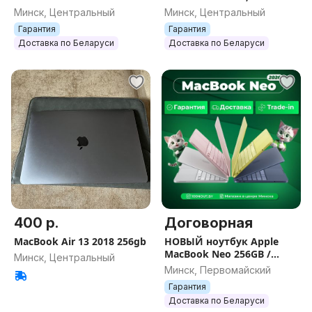
16гб/512Гб/24Гб/1ТБ/32Гб
ГАРАНТИЯ
Минск, Центральный
Минск, Центральный
/2Тб 2026 Новый,
Гарантия
Гарантия
Гарантия.
Доставка по Беларуси
Доставка по Беларуси
400 р.
Договорная
MacBook Air 13 2018 256gb
НОВЫЙ ноутбук Apple
MacBook Neo 256GB /
Минск, Центральный
512GB / (запечатан) /
Минск, Первомайский
Гарантия
Гарантия
Доставка по Беларуси