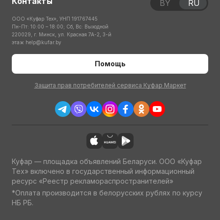
Контакты
BY
RU
ООО «Куфар Тех», УНП 191767445
Пн-Пт: 10:00 – 18:00; Сб, Вс: Выходной
220029, г. Минск, ул. Красная 7А-2, 3-й
этаж
help@kufar.by
Помощь
Защита прав потребителей сервиса Куфар Маркет
Куфар — площадка объявлений Беларуси. ООО «Куфар
Тех» включено в государственный информационный
ресурс «Реестр рекламораспространителей»
*Оплата производится в белорусских рублях по курсу
НБ РБ.