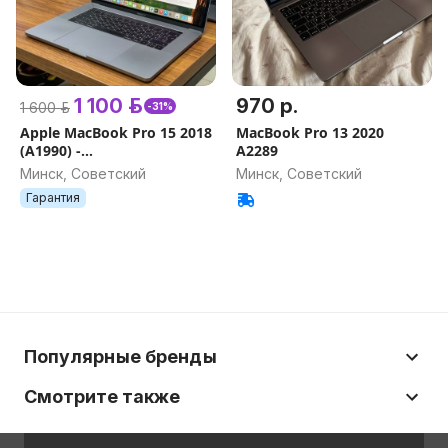
1 100 р.
970 р.
1 600 р.
-31%
Apple MacBook Pro 15 2018
MacBook Pro 13 2020
(A1990) -
A2289
I7/16GB/512SSD/PRO 555X
Минск, Советский
Минск, Советский
4GB
Гарантия
Популярные бренды
Смотрите также