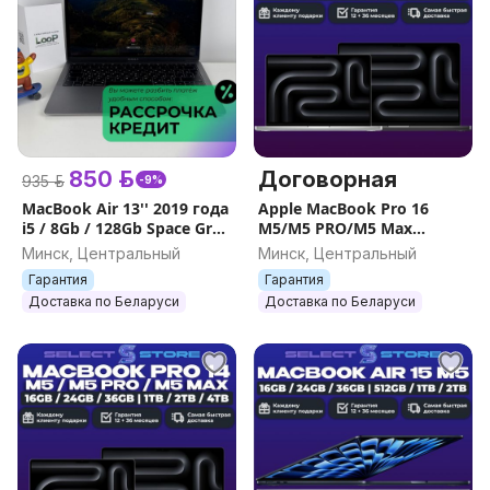
850 р.
Договорная
935 р.
-9%
MacBook Air 13'' 2019 года
Apple MacBook Pro 16
i5 / 8Gb / 128Gb Space Gray
M5/M5 PRO/M5 Max
с гарантией и рассрочкой
16GB/24GB/36GB
Минск, Центральный
Минск, Центральный
1TB/2TB/4TB ГАРАНТИЯ ,
Гарантия
Гарантия
НОВЫЕ
Доставка по Беларуси
Доставка по Беларуси