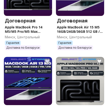
Договорная
Договорная
Apple MacBook Pro 14
Apple MacBook Air 15 M5
M5/M5 Pro/M5 Max
16GB/24GB/36GB 512 GB /
16GB/24GB/36GB
1TB / 2TB ГАРАНТИЯ ,
Минск, Центральный
Минск, Центральный
1TB/2TB/4TB
НОВЫЕ
Гарантия
Гарантия
Доставка по Беларуси
Доставка по Беларуси