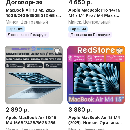
Договорная
4 650 р.
MacBook Air 13 M5 2026
Apple MacBook Pro 14/16
16GB/24GB/36GB 512 GB /
M4 / M4 Pro / M4 Max /
1TB / 2TB НОВЫЕ,
2024 / НОВЫЕ , ГАРАНТИЯ
Минск, Центральный
Минск, Центральный
ГАРАНТИЯ
Гарантия
Гарантия
Доставка по Беларуси
Доставка по Беларуси
2 890 р.
3 880 р.
Apple MacBook Air 13/15
Apple MacBook Air 15 M4
M4 16GB/24GB/36GB 256
(2025). Новые. Оригинал.
GB / 512 GB / 1 TB / 2 TB
Минск, Центральный
Минск, Ленинский