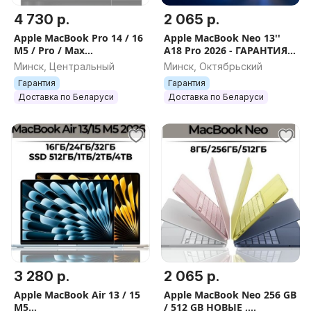
4 730 р.
2 065 р.
Apple MacBook Pro 14 / 16
Apple MacBook Neo 13''
M5 / Pro / Max
A18 Pro 2026 - ГАРАНТИЯ/
16Gb/24Гб/36Гб/48Гб/64Гб
ДОСТАВКА
Минск, Центральный
Минск, Октябрьский
512 2024Гб/1Тб/2Тб
Гарантия
Гарантия
Доставка по Беларуси
Доставка по Беларуси
3 280 р.
2 065 р.
Apple MacBook Air 13 / 15
Apple MacBook Neo 256 GB
M5
/ 512 GB НОВЫЕ ,