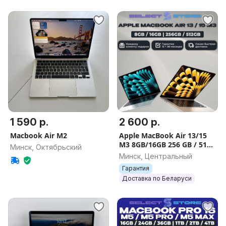
1 590 р.
2 600 р.
Macbook Air M2
Apple MacBook Air 13/15
M3 8GB/16GB 256 GB / 512
Минск, Октябрьский
GB НОВЫЕ , ГАРАНТИЯ
Минск, Центральный
Гарантия
Доставка по Беларуси