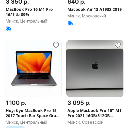
3 350 р.
640 р.
MacBook Pro 16 M1 Pro
Macbook Air 13 A1932 2019
16/1 tb 89%
Минск, Московский
Минск, Центральный
1 100 р.
3 095 р.
Ноутбук MacBook Pro 15
Apple Macbook Pro 16'' M1
2017 Touch Bar Space Gray
Pro 2021 16GB/512GB
(Intel Core i7/16GB/SSD
(MK183)
Минск, Центральный
Минск, Советский
250Gb)