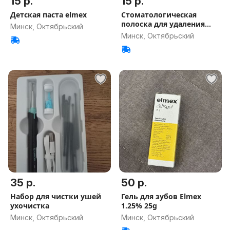
15 р.
15 р.
Детская паста elmex
Стоматологическая
полоска для удаления
Минск, Октябрьский
налета.
Минск, Октябрьский
35 р.
50 р.
Набор для чистки ушей
Гель для зубов Elmex
ухочистка
1.25% 25g
Минск, Октябрьский
Минск, Октябрьский