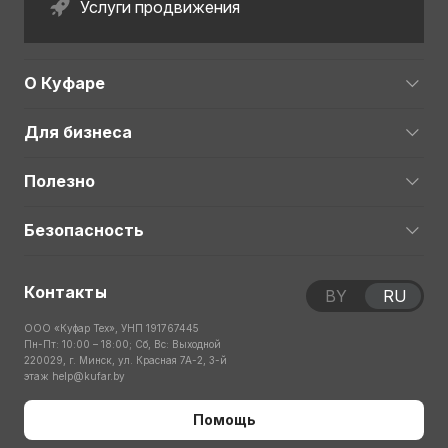
Услуги продвижения
О Куфаре
Для бизнеса
Полезно
Безопасность
Контакты
BY
RU
ООО «Куфар Тех», УНП 191767445
Пн-Пт: 10:00 – 18:00; Сб, Вс: Выходной
220029, г. Минск, ул. Красная 7А-2, 3-й
этаж
help@kufar.by
Помощь