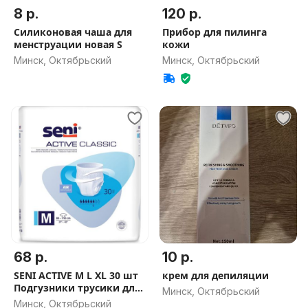
8 р.
120 р.
Силиконовая чаша для
Прибор для пилинга
менструации новая S
кожи
Минск, Октябрьский
Минск, Октябрьский
68 р.
10 р.
SENI ACTIVE M L XL 30 шт
крем для депиляции
Подгузники трусики для
Минск, Октябрьский
взрослых ЧЕК И КОПИЯ
Минск, Октябрьский